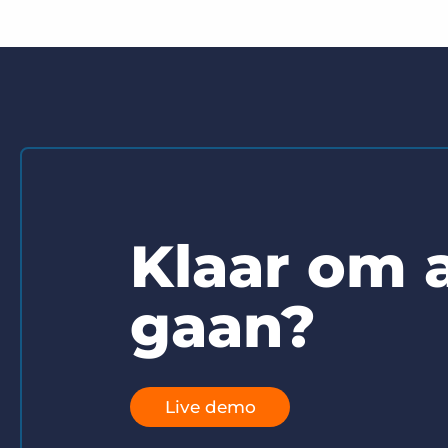
Klaar om a
gaan?
Live demo