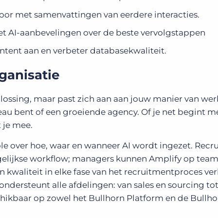
oor met samenvattingen van eerdere interacties.
t AI-aanbevelingen over de beste vervolgstappen
ntent aan en verbeter databasekwaliteit.
rganisatie
oplossing, maar past zich aan aan jouw manier van werk
u bent of een groeiende agency. Of je net begint met
 je mee.
le over hoe, waar en wanneer AI wordt ingezet. Recru
gelijkse workflow; managers kunnen Amplify op tea
n kwaliteit in elke fase van het recruitmentproces ve
n ondersteunt alle afdelingen: van sales en sourcing to
schikbaar op zowel het Bullhorn Platform en de Bullh