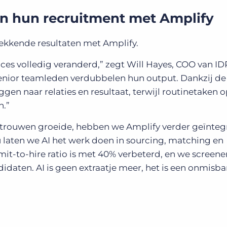
en hun recruitment met Amplify
ekkende resultaten met Amplify.
ces volledig veranderd,” zegt Will Hayes, COO van IDR
senior teamleden verdubbelen hun output. Dankzij de
gen naar relaties en resultaat, terwijl routinetaken 
n.”
rtrouwen groeide, hebben we Amplify verder geïnteg
 laten we AI het werk doen in sourcing, matching en
mit-to-hire ratio is met 40% verbeterd, en we screene
idaten. AI is geen extraatje meer, het is een onmisba