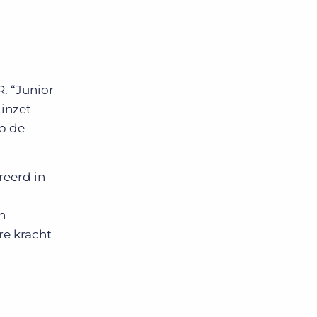
. “Junior
 inzet
op de
reerd in
n
re kracht