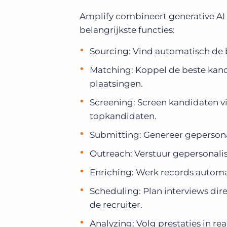
Amplify combineert generative AI 
belangrijkste functies:
Sourcing: Vind automatisch de 
Matching: Koppel de beste kand
plaatsingen.
Screening:
Screen kandidaten via
topkandidaten.
Submitting: Genereer gepersonal
Outreach: Verstuur gepersonal
Enriching: Werk records automa
Scheduling: Plan interviews di
de recruiter.
Analyzing: Volg prestaties in re