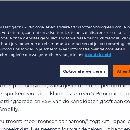
nt
Werving & Selectie
Support
Uitzenden & Detacheren
Bullhorn learning
n AI-innovatie in recruitment in
Zorg
Developer & API Documentatie
maakt gebruik van cookies en andere trackingtechnologieën om je w
e verbeteren, content en advertenties te personaliseren en om beter 
n, wereldwijd marktleider in software voor de staffi
Executive Search
 hoe je onze websites gebruikt, zodat we deze gebruiksvriendelijker
ndaag op het jaarlijkse Engage Boston-evenement d
 kunt je voorkeuren op elk moment aanpassen of je toestemming in
-icoon linksonder in je scherm. Meer informatie over de cookies en
xt-gen AI-oplossing, speciaal ontwikkeld voor
echnologieën die we gebruiken vind je in ons
cookiebeleid
.
orn-klanten meer dan 100 miljoen keer gebruik van g
Optionele weigeren
Alles
n Amplify zet Bullhorn de volgende stap in AI-gedrev
n hun productiviteit, winstgevendheid én performan
ers spreken voor zich: klanten zien een 51% toename in
aatsingsgraad en 85% van de kandidaten geeft aan e
Amplify.
cruitment: meer mensen aannemen,” zegt Art Papas, 
rbreekt dat. Het neemt tijdrovende taken uit handen