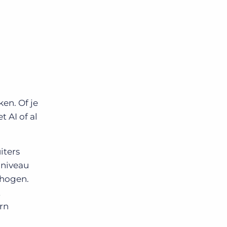
en. Of je
 AI of al
iters
mniveau
rhogen.
t
orn