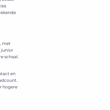
ties
brekende
, met
 junior
e schaal.
ntact en
eadcount.
er hogere