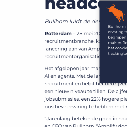
headcou
GRID
Kies uit een breed aanbod aan oplossingen om je
bedrijfsresultaat te maximaliseren.
Ontdek wat recruiters vinden van de nieuwste
trends op het gebied van werving en selectie.
Platform
Bullhorn luidt de derde golf va
Bullhorn Ventures
Bullhorn Platform
Bullhorn 
Ontdek hoe we de groei in het hele recruitment
ervaring t
Rotterdam
– 28 mei 2025 – Bullhor
technologie ecosysteem versnellen.
Bullhorn Recruitment Cloud
begrijpen
recruitmentbranche, kondigde va
maken. Je
het cookie
lancering aan van Amplify: een ne
trackingt
recruitmentorganisaties.
Het afgelopen jaar maakten Bullh
AI en agents. Met de lancering va
recruitment en helpt het bedrijve
een nieuw niveau te tillen. De cijf
jobsubmissies, een 22% hogere pl
positieve ervaring te hebben met 
“Jarenlang betekende groei in re
en CEO van Bullhorn. “Amplify doo