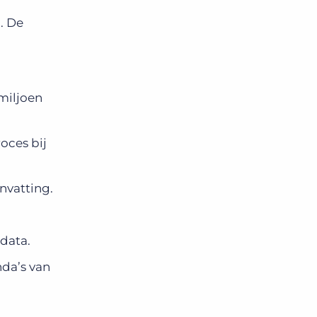
. De
miljoen
oces bij
nvatting.
data.
nda’s van