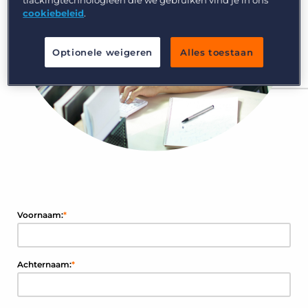
Inloggen
Vraag een demo aan
cookiebeleid
.
Optionele weigeren
Alles toestaan
Voornaam:
*
Achternaam:
*