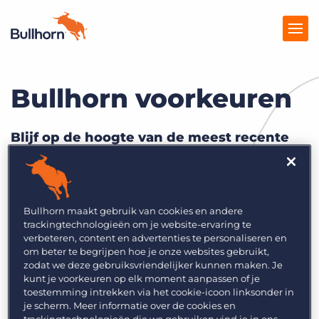
Bullhorn voorkeuren
Producten
Prijzen
Blijf op de hoogte van de meest recente
recruitment trends en tips!
Kennisbank
Marketplace
Bullhorn maakt gebruik van cookies en andere
Over Ons
trackingtechnologieën om je website-ervaring te
verbeteren, content en advertenties te personaliseren en
om beter te begrijpen hoe je onze websites gebruikt,
zodat we deze gebruiksvriendelijker kunnen maken. Je
kunt je voorkeuren op elk moment aanpassen of je
toestemming intrekken via het cookie-icoon linksonder in
je scherm. Meer informatie over de cookies en
trackingtechnologieën die we gebruiken vind je in ons