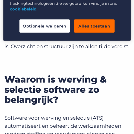
kandidaatschaarste. Een fout is dus snel
trackingtechnologieën die we gebruiken vind je in ons
gemaakt.
cookiebeleid
.
De werving en selectie van je bureau is een zeer
Optionele weigeren
Alles toestaan
zorgvuldig proces waarbij een gestroomlijnd
kandidaatmanagement een absolute noodzaak
is. Overzicht en structuur zijn te allen tijde vereist.
Waarom is werving &
selectie software zo
belangrijk?
Software voor werving en selectie (ATS)
automatiseert en beheert de werkzaamheden