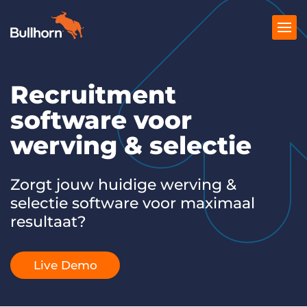
Recruitment
Producten
software voor
Prijzen
werving & selectie
Kennisbank
Marketplace
Zorgt jouw huidige werving &
selectie software voor maximaal
Over Ons
resultaat?
Live Demo