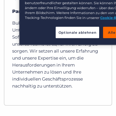
benutzerfreundlicher gestalten können. Sie können Ih
ändern oder Ihre Einwilligung widerrufen – über das 
Partner
Ihrem Bildschirm. Weitere Informationen zu den von 
Tracking-Technologien finden Sie in unserer
Cookie-R
Bullhorn versteht sich als Partner für
Unternehmen, nicht einfach nur als
Optionale ablehnen
Alle
Softwareanbieter. Die primäre Aufgabe
unseres Teams ist es, für Ihren Erfolg zu
sorgen. Wir setzen all unsere Erfahrung
und unsere Expertise ein, um die
Herausforderungen in Ihrem
Unternehmen zu lösen und Ihre
individuellen Geschäftsprozesse
nachhaltig zu unterstützen.