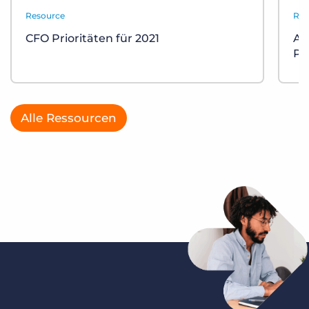
Resource
Res
CFO Prioritäten für 2021
AT
Pe
Alle Ressourcen