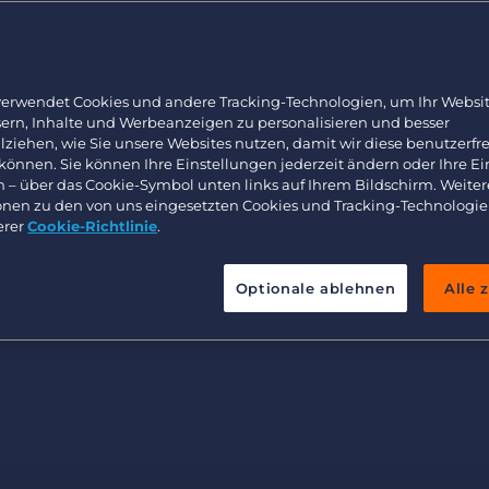
Arbeitnehmerüberlassung und Interimslösungen
Bullhorn Learning
n Ihre Mitbewerber
Healthcare
Ressourcen für Entwickler
ür jede Stelle die
Executive search
verwendet Cookies und andere Tracking-Technologien, um Ihr Websit
sern, Inhalte und Werbeanzeigen zu personalisieren und besser
lziehen, wie Sie unsere Websites nutzen, damit wir diese benutzerfr
 können. Sie können Ihre Einstellungen jederzeit ändern oder Ihre E
n – über das Cookie-Symbol unten links auf Ihrem Bildschirm. Weiter
onen zu den von uns eingesetzten Cookies und Tracking-Technologie
erer
Cookie-Richtlinie
.
Optionale ablehnen
Alle 