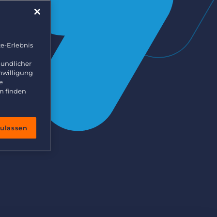
e-Erlebnis
eundlicher
inwilligung
e
n finden
zulassen