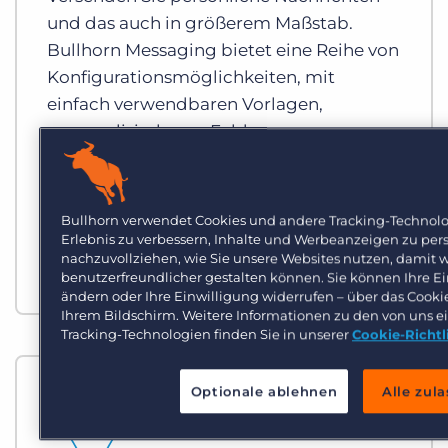
und das auch in größerem Maßstab.
Bullhorn Messaging bietet eine Reihe von
Konfigurationsmöglichkeiten, mit
einfach verwendbaren Vorlagen,
personalisierbaren Feldern,
Unterschriftsoptionen und planbarem
Versand. So können Sie die richtige
Nachricht genau zum richtigen
Bullhorn verwendet Cookies und andere Tracking-Technolo
Zeitpunkt verschicken.
Erlebnis zu verbessern, Inhalte und Werbeanzeigen zu pers
nachzuvollziehen, wie Sie unsere Websites nutzen, damit w
benutzerfreundlicher gestalten können. Sie können Ihre Ei
ändern oder Ihre Einwilligung widerrufen – über das Cooki
Ihrem Bildschirm. Weitere Informationen zu den von uns e
Tracking-Technologien finden Sie in unserer
Cookie-Richtl
Optionale ablehnen
Alle zul