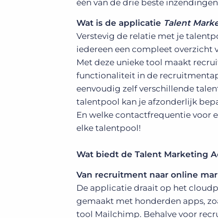
één van de drie beste inzendingen
Wat is de applicatie
Talent Marke
Verstevig de relatie met je talentp
iedereen een compleet overzicht va
Met deze unieke tool maakt recrui
functionaliteit in de recruitmenta
eenvoudig zelf verschillende talen
talentpool kan je afzonderlijk be
En welke contactfrequentie voor e
elke talentpool!
Wat biedt de Talent Marketing A
Van recruitment naar online ma
De applicatie draait op het cloud
gemaakt met honderden apps, zoa
tool Mailchimp. Behalve voor recr