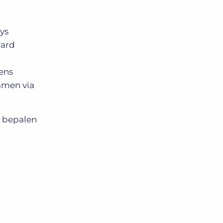
ens
mmen via
t bepalen