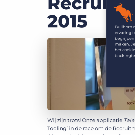
Recruitm
GRID
Kies uit een breed aanbod aan oplossingen om je
bedrijfsresultaat te maximaliseren.
Ontdek wat recruiters vinden van de nieuwste
2015
trends op het gebied van werving en selectie.
Platform
Bullhorn Ventures
Bullhorn 
Bullhorn Platform
Ontdek hoe we de groei in het hele recruitment
ervaring t
technologie ecosysteem versnellen.
begrijpen
Bullhorn Recruitment Cloud
maken. Je
het cookie
trackingt
Wij zijn trots! Onze applicatie
Tale
Tooling’ in de race om de Recruit