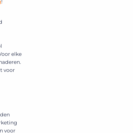
m
!
d
l
Voor elke
enaderen.
t voor
rden
rketing
n voor