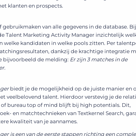
t klanten en prospects.
ief gebruikmaken van alle gegevens in de database. Bij
 Talent Marketing Activity Manager inzichtelijk wel
 welke kandidaten in welke pools zitten. Per talentpo
chingsresultaten, dankzij de krachtige integratie 
je bijvoorbeeld de melding:
Er zijn 3 matches in de
er.
ager
biedt je de mogelijkheid op de juiste manier en 
et veelbelovend talent. Hierdoor verstevig je de relat
of bureau top of mind blijft bij high potentials. Dit,
ek- en matchtechnieken van Textkernel Search, gar
tere kwaliteit van je aannames.
ger is een van de eerste stappen richting een comple