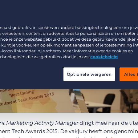
ent Tech Awar
Werving & Selectie
Support
Uitzenden & Detacheren
Bullhorn learning
Zorg
Developer & API Documentatie
maakt gebruik van cookies en andere trackingtechnologieën om je w
e verbeteren, content en advertenties te personaliseren en om beter 
Executive Search
 hoe je onze websites gebruikt, zodat we deze gebruiksvriendelijker
 kunt je voorkeuren op elk moment aanpassen of je toestemming in
-icoon linksonder in je scherm. Meer informatie over de cookies en
echnologieën die we gebruiken vind je in ons
cookiebeleid
.
Optionele weigeren
Alles
nt Marketing Activity Manager
dingt mee naar de tite
ment Tech Awards 2015. De vakjury heeft ons genomin