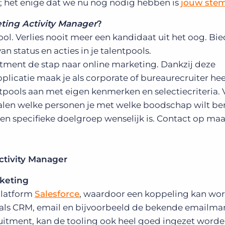
; het enige dat we nu nog nodig hebben is
jouw ste
ting Activity Manager
?
ool. Verlies nooit meer een kandidaat uit het oog. Bie
n status en acties in je talentpools.
tment de stap naar online marketing. Dankzij deze
pplicatie maak je als corporate of bureaurecruiter hee
tpools aan met eigen kenmerken en selectiecriteria. 
palen welke personen je met welke boodschap wilt b
en specifieke doelgroep wenselijk is. Contact op maa
ctivity Manager
rketing
platform
Salesforce
, waardoor een koppeling kan wo
ls CRM, email en bijvoorbeeld de bekende emailma
uitment, kan de tooling ook heel goed ingezet worde