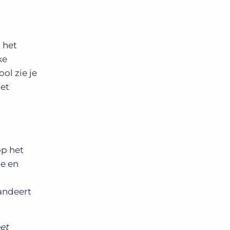
 het
ke
ol zie je
met
op het
ie en
andeert
et