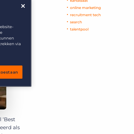
d
kandidaat
online marketing
recruitment tech
search
ebsite-
talentpool
te
 kunnen
trekken via
 toestaan
l ‘Best
eerd als