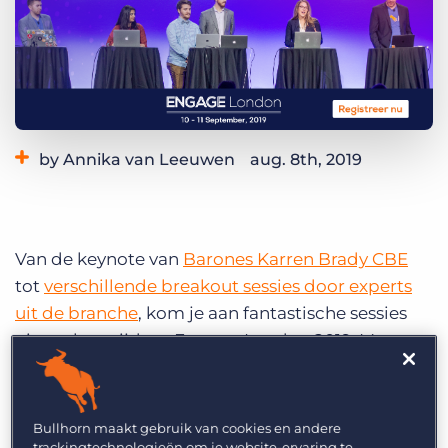
Inloggen
Vraag een demo aan
by Annika van Leeuwen
aug. 8th, 2019
Category:
Overig
Van de keynote van
Barones Karren Brady CBE
tot
verschillende breakout sessies door experts
uit de branche
, kom je aan fantastische sessies
niet te kort tijdens Engage London 2019. Maar
slechts één onderdeel van Engage London geeft
je de mogelijkheid om invloed uit te oefenen op
de Bullhorn product roadmap; Innovation
Bullhorn maakt gebruik van cookies en andere
Throwdown.
trackingtechnologieën om je website-ervaring te