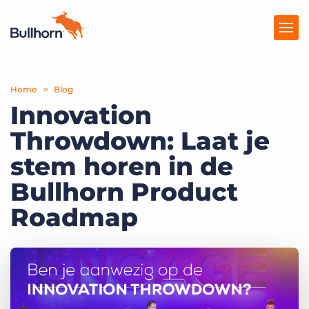
Home
Producten
Blog
Innovation
Prijzen
Throwdown: Laat je
Kennisbank
stem horen in de
Marketplace
Bullhorn Product
Roadmap
Over Ons