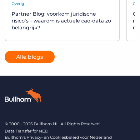
Overig
Ove
Partner Blog: voorkom juridische
On
risico’s – waarom is actuele cao-data zo
re
belangrijk?
re
Alle blogs
© 2000 - 2026 Bullhorn NL. All Rights Reserved.
Data Transfer for NED
Bullhorn’s Privacy- en Cookiesbeleid voor Nederland