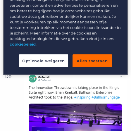
verbeteren, content en advertenties te personaliseren en
om beter te begrijpen hoe je onze websites gebruikt,
Wat is Innovation Throwdown?
zodat we deze gebruiksvriendelijker kunnen maken. Je
kunt je voorkeuren op elk moment aanpassen of je
Innovation Throwdown is een van de meest
toestemming intrekken via het cookie-icoon linksonder in
populaire sessies van Engage London. Het
je scherm. Meer informatie over de cookies en
trackingtechnologieën die we gebruiken vind je in ons
energielevel ligt er hoog en het is de plek waar
cookiebeleid
.
Bullhorn developers de Engage mainstage
bestijgen om hun ideeën over nieuwe
Optionele weigeren
Alles toestaan
functionaliteiten presenteren.
De