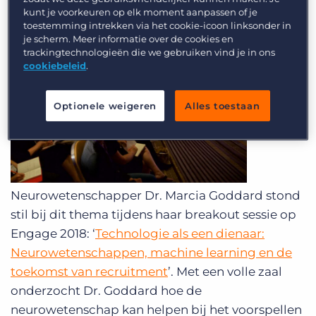
kunt je voorkeuren op elk moment aanpassen of je
om kandidaten en klanten beter te begrijpen.
toestemming intrekken via het cookie-icoon linksonder in
je scherm. Meer informatie over de cookies en
trackingtechnologieën die we gebruiken vind je in ons
cookiebeleid
.
Optionele weigeren
Alles toestaan
Neurowetenschapper Dr. Marcia Goddard stond
stil bij dit thema tijdens haar breakout sessie op
Engage 2018: ‘
Technologie als een dienaar:
Neurowetenschappen, machine learning en de
toekomst van recruitment
’. Met een volle zaal
onderzocht Dr. Goddard hoe de
neurowetenschap kan helpen bij het voorspellen