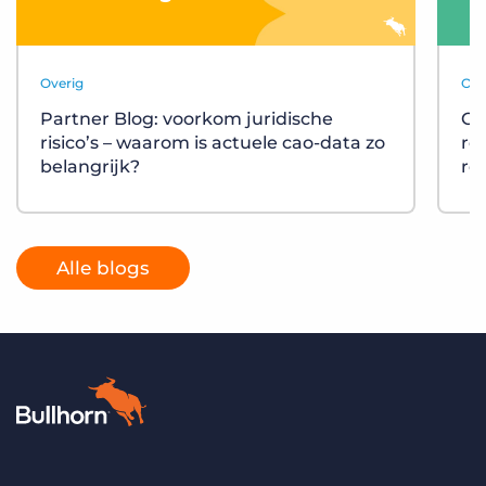
Overig
Ove
Partner Blog: voorkom juridische
On
risico’s – waarom is actuele cao-data zo
re
belangrijk?
re
Alle blogs