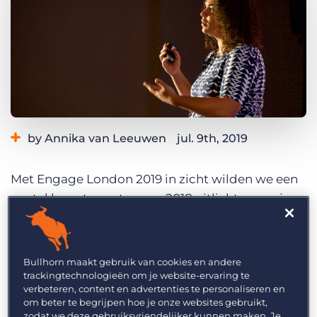
Inloggen
Vraag een demo aan
by Annika van Leeuwen
jul. 9th, 2019
Category:
Overig
Met Engage London 2019 in zicht wilden we een
aantal hoogtepunten van 2018 uitlichten om je
een voorproefje te geven van wat je dit jaar kunt
verwachten.
De focus van Engage ligt op ‘The
Power of People’ binnen recruitment. Een
Bullhorn maakt gebruik van cookies en andere
belangrijk thema dat naar voren kwam tijdens
trackingtechnologieën om je website-ervaring te
verbeteren, content en advertenties te personaliseren en
het evenement in 2018
was de vraag hoe
om beter te begrijpen hoe je onze websites gebruikt,
technologie door recruiters gebruikt kan worden
zodat we deze gebruiksvriendelijker kunnen maken. Je