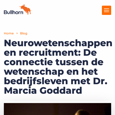
Home
Producten
Blog
Neurowetenschappen
Prijzen
en recruitment: De
Kennisbank
connectie tussen de
Marketplace
wetenschap en het
bedrijfsleven met Dr.
Over Ons
Marcia Goddard