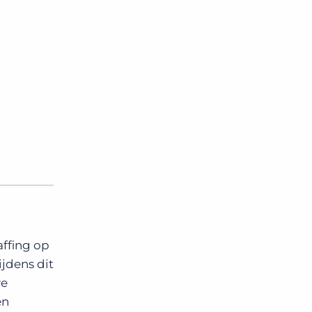
m
affing op
jdens dit
we
en