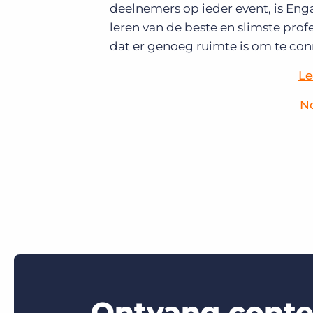
deelnemers op ieder event, is En
leren van de beste en slimste profes
dat er genoeg ruimte is om te conn
Le
No
Ontvang conten