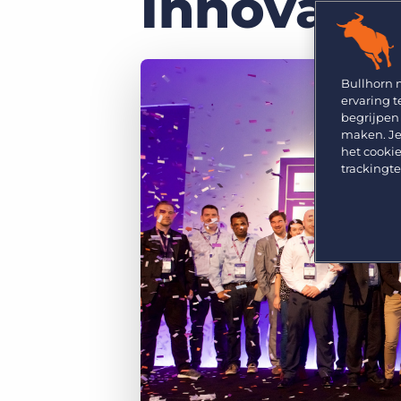
Innovatie
GRID
Kies uit een breed aanbod aan oplossingen om je
bedrijfsresultaat te maximaliseren.
Ontdek wat recruiters vinden van de nieuwste
trends op het gebied van werving en selectie.
Platform
Bullhorn Ventures
Bullhorn Platform
Bullhorn 
Ontdek hoe we de groei in het hele recruitment
ervaring t
technologie ecosysteem versnellen.
Bullhorn Recruitment Cloud
begrijpen
maken. Je
het cookie
trackingt