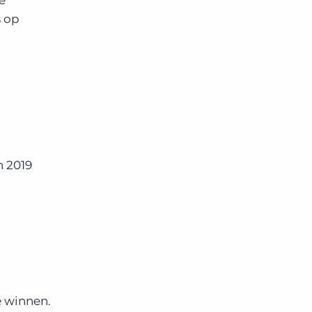
e
s op
n 2019
e winnen.