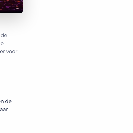
nde
de
er voor
en de
naar