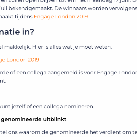
 en zullen open blijven tot en met maandag 17 juni. D
 juli bekendgemaakt. De winnaars worden vervolgen
aakt tijdens
Engage London 2019
.
natie in?
l makkelijk. Hier is alles wat je moet weten.
age London 2019
rde of een collega aangemeld is voor Engage Londo
nt.
 kunt jezelf of een collega nomineren
.
e genomineerde uitblinkt
Vertel ons waarom de genomineerde het verdient om t