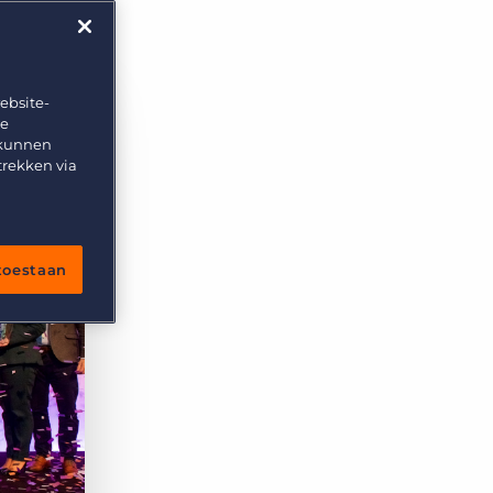
ebsite-
te
 kunnen
trekken via
 toestaan