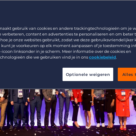
Werving & Selectie
Support
Uitzenden & Detacheren
Bullhorn learning
Zorg
Developer & API Documentatie
maakt gebruik van cookies en andere trackingtechnologieën om je w
e verbeteren, content en advertenties te personaliseren en om beter 
Executive Search
 hoe je onze websites gebruikt, zodat we deze gebruiksvriendelijker
 kunt je voorkeuren op elk moment aanpassen of je toestemming in
-icoon linksonder in je scherm. Meer informatie over de cookies en
echnologieën die we gebruiken vind je in ons
cookiebeleid
.
Optionele weigeren
Alles