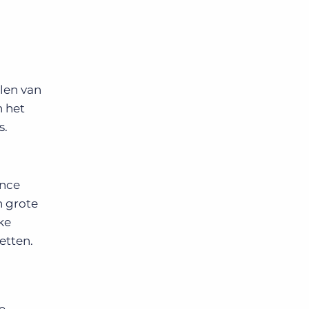
len van
n het
s.
ance
n grote
ke
etten.