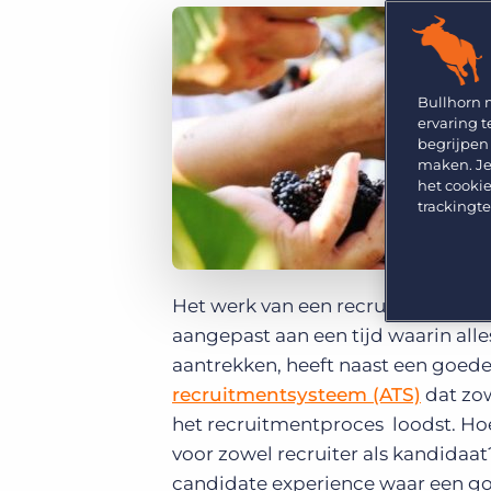
GRID
Kies uit een breed aanbod aan oplossingen om je
bedrijfsresultaat te maximaliseren.
Ontdek wat recruiters vinden van de nieuwste
trends op het gebied van werving en selectie.
Platform
Bullhorn Ventures
Bullhorn Platform
Bullhorn 
Ontdek hoe we de groei in het hele recruitment
ervaring t
technologie ecosysteem versnellen.
Bullhorn Recruitment Cloud
begrijpen
maken. Je
het cookie
trackingt
Het werk van een recruiter verand
aangepast aan een tijd waarin alle
aantrekken, heeft naast een goed
recruitmentsysteem (ATS)
dat zow
het recruitmentproces loodst. Hoe
voor zowel recruiter als kandidaat?
candidate experience waar een g