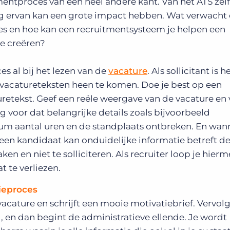
entproces van een heel andere kant. Van het ATS zelf
ing ervan kan een grote impact hebben. Wat verwacht
oces en hoe kan een recruitmentsysteem je helpen een
e creëren?
s al bij het lezen van de
vacature
. Als sollicitant is 
vacatureteksten heen te komen. Doe je best op een
uretekst. Geef een reële weergave van de vacature en 
 voor dat belangrijke details zoals bijvoorbeeld
m aantal uren en de standplaats ontbreken. En wann
een kandidaat kan onduidelijke informatie betreft d
ken en niet te solliciteren. Als recruiter loop je hier
t te verliezen.
tieproces
vacature en schrijft een mooie motivatiebrief. Vervol
d, en dan begint de administratieve ellende. Je wordt