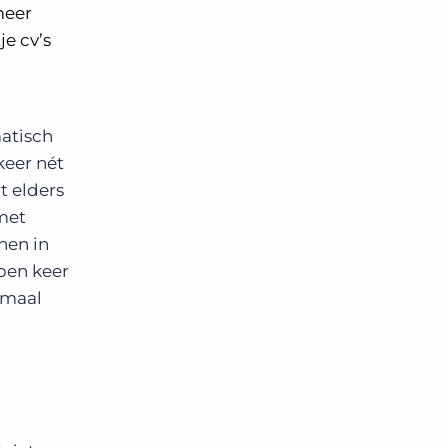
meer
je cv’s
matisch
keer nét
t elders
met
hen in
open keer
lemaal