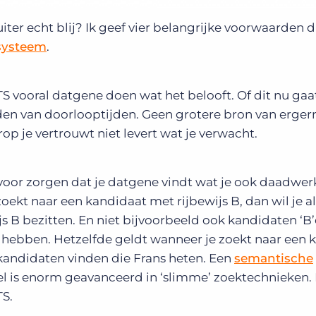
er echt blij? Ik geef vier belangrijke voorwaarden di
systeem
.
S vooral datgene doen wat het belooft. Of dit nu ga
en van doorlooptijden. Geen grotere bron van ergern
op je vertrouwt niet levert wat je verwacht.
voor zorgen dat je datgene vindt wat je ook daadwerk
oekt naar een kandidaat met rijbewijs B, dan wil je a
s B bezitten. En niet bijvoorbeeld ook kandidaten ‘B’
a hebben. Hetzelfde geldt wanneer je zoekt naar een 
 kandidaten vinden die Frans heten. Een
semantische
el is enorm geavanceerd in ‘slimme’ zoektechnieken. 
TS.