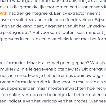
rm waarin je alle informatie die ook al in je cv staa
nde klus die gemakkelijk voorkomen had kunnen worde
With
hadden geïntegreerd. Een cv extractor neemt
ver en vult deze aan in de betreffende velden. Bij sol
ng van de kandidaat, gegevens vanuit het LinkedIn-
 prettig is dat? Het voorkomt fouten, kost minder ti
egevens in en is in een paar clicks klaar met het form
het formulier. Maar is alles wel goed gegaan? Wat als 
mulier? Zijn alle gegevens plots gewist? Dit brengt 
et zich mee. Moet je het hele circus opnieuw begin
kende formulieren zijn killing voor je resultaten als r
enuwslopender dan maar moeten afwachten hoe het v
formulier, vertoon een berichtje dat het formulier s
een indicatie van het verloop van het proces. Wanneer