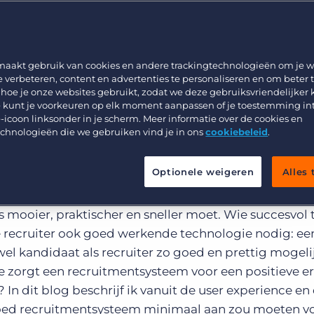
Werving & Selectie
Support
Uitzenden & Detacheren
Bullhorn learning
Zorg
Developer & API Documentatie
maakt gebruik van cookies en andere trackingtechnologieën om je w
e verbeteren, content en advertenties te personaliseren en om beter 
Executive Search
 hoe je onze websites gebruikt, zodat we deze gebruiksvriendelijker
 kunt je voorkeuren op elk moment aanpassen of je toestemming in
-icoon linksonder in je scherm. Meer informatie over de cookies en
echnologieën die we gebruiken vind je in ons
cookiebeleid
.
Optionele weigeren
Alles
ert in sneltreinvaart. Recruitmentsystemen hebben z
s mooier, praktischer en sneller moet. Wie succesvol t
e recruiter ook goed werkende technologie nodig: ee
el kandidaat als recruiter zo goed en prettig mogeli
 zorgt een recruitmentsysteem voor een positieve e
 In dit blog beschrijf ik vanuit de user experience en
oed recruitmentsysteem minimaal aan zou moeten v