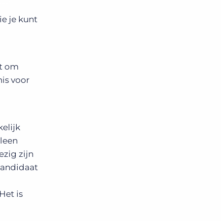
e je kunt
at om
is voor
elijk
lleen
ezig zijn
kandidaat
Het is