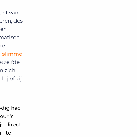
eit van
eren, des
ten
omatisch
de
j
slimme
tzelfde
m zich
ij of zij
odig had
eur ‘s
je direct
n te