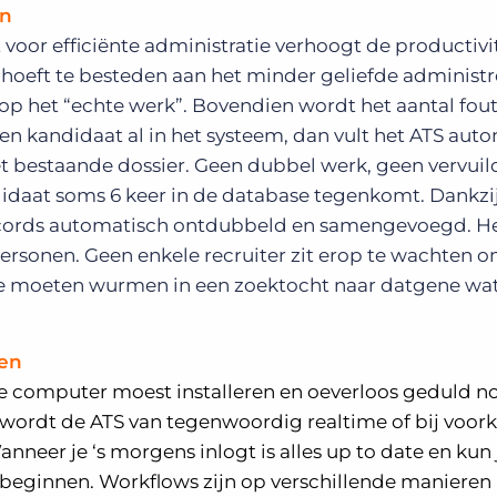
en
voor efficiënte administratie verhoogt de productivit
 hoeft te besteden aan het minder geliefde administr
 op het “echte werk”. Bovendien wordt het aantal fou
en kandidaat al in het systeem, dan vult het ATS aut
et bestaande dossier. Geen dubbel werk, geen vervuil
didaat soms 6 keer in de database tegenkomt. Dankzi
ecords automatisch ontdubbeld en samengevoegd. He
ersonen. Geen enkele recruiter zit erop te wachten o
e moeten wurmen in een zoektocht naar datgene wat h
nen
je computer moest installeren en oeverloos geduld n
 wordt de ATS van tegenwoordig realtime of bij voork
neer je ‘s morgens inlogt is alles up to date en kun 
ginnen. Workflows zijn op verschillende manieren i