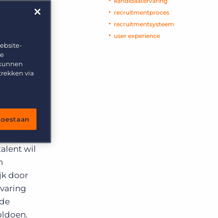
kandidaatervaring
recruitmentproces
recruitmentsysteem
user experience
ebsite-
te
 kunnen
trekken via
 toestaan
ich
alent wil
n
jk door
rvaring
 de
oldoen.