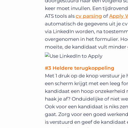
doorgestuurd naar een volgend sche
keer moet invullen. Een tijdrove
ATS tools als
cv parsing
of
Apply 
automatisch de gegevens uit je cv o
via LinkedIn worden, na toestemmi
overgenomen in het formulier. Hoe
moeite, de kandidaat vult minder g
#3 Heldere terugkoppeling
Met 1 druk op de knop verstuur je 
een scherm krijgt met een leeg for
kandidaat een hoop onzekerheid m
haak je af? Onduidelijke of niet wer
Ook voor een kandidaat is niks z
gaat. Zorg voor een goed werkend 
is verstuurd en geef de kandidaat 