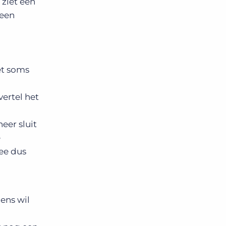
 ziet een
 een
het soms
vertel het
eer sluit
e
mee dus
gens wil