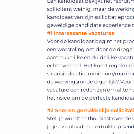
Een kandidaat bekijkt het recruitm
sollicitant weinig, maar de werk
kandidaat van zijn sollicitatiepr
geweldige candidate experience t
#1 Interessante vacatures
Voor de kandidaat begint het proce
een worsteling om door de droge 
aantrekkelijke en duidelijke vacat
echte verhaal. Het komt regelmatig
salarisindicatie, minimum/maximu
de wervingsronde eigenlijk? Voor 
vacature een reden zijn om af te ha
het risico om de perfecte kandidaa
#2 Snel en gemakkelijk sollicita
Stel: je wordt enthousiast over de 
je je cv uploaden. Je drukt op sen