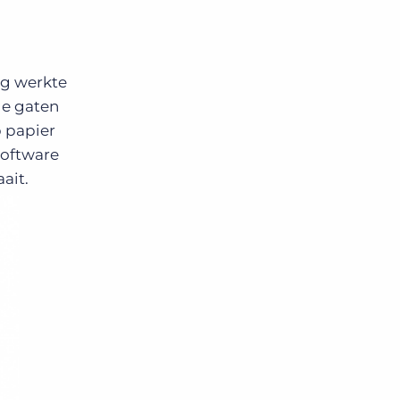
ag werkte
de gaten
 papier
software
ait.