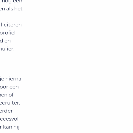
t nog een
n als het
liciteren
profiel
jd en
ulier.
je hierna
voor een
nen of
ecruiter.
erder
uccesvol
 kan hij