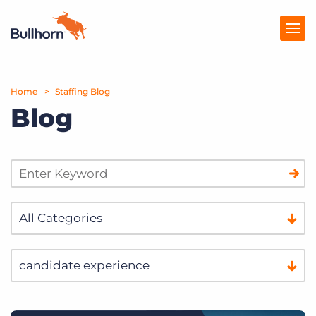
Home
Producten
Staffing Blog
Blog
Prijzen
Kennisbank
Marketplace
Over Ons