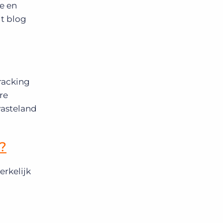
e en
it blog
racking
re
vasteland
?
rkelijk