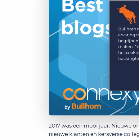
GRID
Kies uit een breed aanbod aan oplossingen om je
bedrijfsresultaat te maximaliseren.
Ontdek wat recruiters vinden van de nieuwste
trends op het gebied van werving en selectie.
Platform
Bullhorn Ventures
Bullhorn Platform
Bullhorn 
Ontdek hoe we de groei in het hele recruitment
ervaring t
technologie ecosysteem versnellen.
Bullhorn Recruitment Cloud
begrijpen
maken. Je
het cookie
trackingt
2017 was een mooi jaar. Nieuwe on
nieuwe klanten en kersverse colle