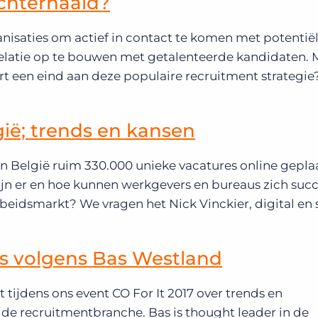
achterhaald?
nisaties om actief in contact te komen met potentië
relatie op te bouwen met getalenteerde kandidaten.
rt een eind aan deze populaire recruitment strategie
gië; trends en kansen
in België ruim 330.000 unieke vacatures online gepla
zijn er en hoe kunnen werkgevers en bureaus zich suc
eidsmarkt? We vragen het Nick Vinckier, digital en 
ds volgens Bas Westland
 tijdens ons event CO For It 2017 over trends en
de recruitmentbranche. Bas is thought leader in de