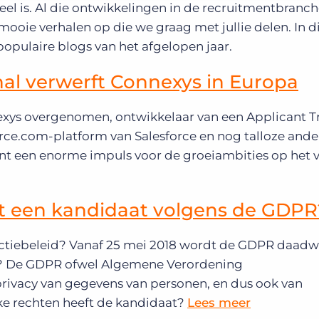
l is. Al die ontwikkelingen in de recruitmentbranch
ooie verhalen op die we graag met jullie delen. In d
populaire blogs van het afgelopen jaar.
onal verwerft Connexys in Europa
nexys overgenomen, ontwikkelaar van een Applicant T
rce.com-platform van Salesforce en nog talloze ande
t een enorme impuls voor de groeiambities op het 
ft een kandidaat volgens de GDPR
ctiebeleid? Vanaf 25 mei 2018 wordt de GDPR daadwe
or? De GDPR ofwel Algemene Verordening
ivacy van gegevens van personen, en dus ook van
e rechten heeft de kandidaat?
Lees meer