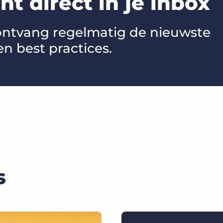
t direct in je inbox
 ontvang regelmatig de nieuwste
en best practices.
s