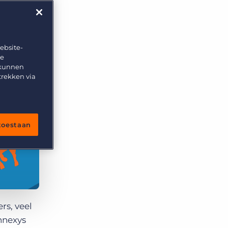
ebsite-
te
 kunnen
trekken via
 toestaan
rs, veel
nnexys