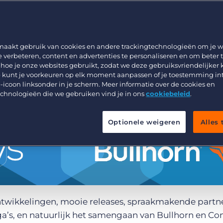
Werving & Selectie
Support
Uitzenden & Detacheren
Bullhorn learning
Zorg
Developer & API Documentatie
maakt gebruik van cookies en andere trackingtechnologieën om je w
e verbeteren, content en advertenties te personaliseren en om beter 
Executive Search
 hoe je onze websites gebruikt, zodat we deze gebruiksvriendelijker
 kunt je voorkeuren op elk moment aanpassen of je toestemming in
-icoon linksonder in je scherm. Meer informatie over de cookies en
echnologieën die we gebruiken vind je in ons
cookiebeleid
.
Optionele weigeren
Alles
twikkelingen, mooie releases, spraakmakende partne
ga’s, en natuurlijk het samengaan van Bullhorn en Co