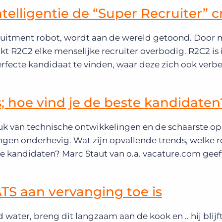
telligentie de “Super Recruiter” c
cruitment robot, wordt aan de wereld getoond. Door 
t R2C2 elke menselijke recruiter overbodig. R2C2 is i
fecte kandidaat te vinden, waar deze zich ook verbe
; hoe vind je de beste kandidaten
ruk van technische ontwikkelingen en de schaarste op
ngen onderhevig. Wat zijn opvallende trends, welke ro
te kandidaten? Marc Staut van o.a. vacature.com geeft
 ATS aan vervanging toe is
 water, breng dit langzaam aan de kook en .. hij blij