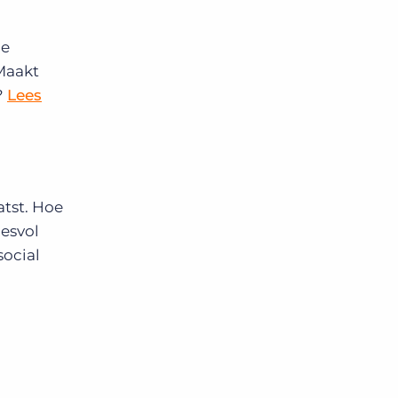
le
 Maakt
?
Lees
atst. Hoe
cesvol
social