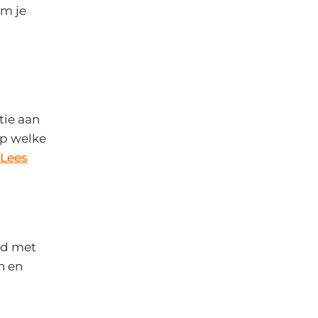
em je
tie aan
op welke
Lees
id met
n en