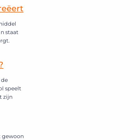
reëert
middel
n staat
rgt.
?
 de
l speelt
 zijn
ft gewoon