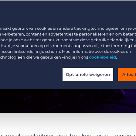
Werving & Selectie
Support
Uitzenden & Detacheren
Bullhorn learning
Zorg
Developer & API Documentatie
maakt gebruik van cookies en andere trackingtechnologieën om je w
e verbeteren, content en advertenties te personaliseren en om beter 
Executive Search
 hoe je onze websites gebruikt, zodat we deze gebruiksvriendelijker
 kunt je voorkeuren op elk moment aanpassen of je toestemming in
-icoon linksonder in je scherm. Meer informatie over de cookies en
echnologieën die we gebruiken vind je in ons
cookiebeleid
.
Optionele weigeren
Alles
 is gevuld met interessante breakout sessies, mooie 