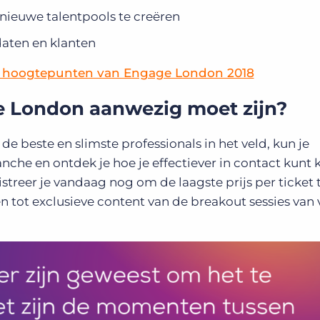
ieuwe talentpools te creëren
aten en klanten
de hoogtepunten van Engage London 2018
e London aanwezig moet zijn?
de beste en slimste professionals in het veld, kun je
anche en ontdek je hoe je effectiever in contact kun
istreer je vandaag nog om de laagste prijs per ticket 
 tot exclusieve content van de breakout sessies van 