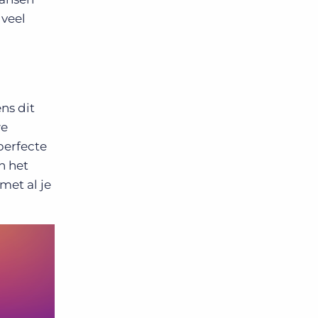
 veel
ns dit
we
perfecte
n het
met al je