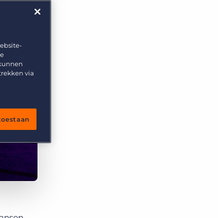
ebsite-
te
 kunnen
trekken via
 toestaan
kansen