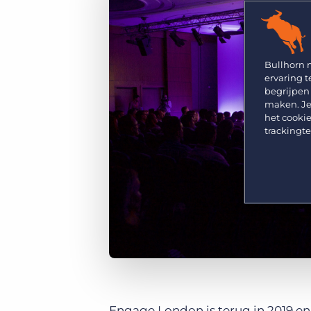
GRID
Kies uit een breed aanbod aan oplossingen om je
bedrijfsresultaat te maximaliseren.
Ontdek wat recruiters vinden van de nieuwste
trends op het gebied van werving en selectie.
Platform
Bullhorn Ventures
Bullhorn Platform
Bullhorn 
Ontdek hoe we de groei in het hele recruitment
ervaring t
technologie ecosysteem versnellen.
Bullhorn Recruitment Cloud
begrijpen
maken. Je
het cookie
trackingt
Engage London is terug in 2019 en