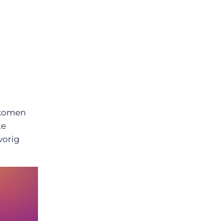
t komen
te
vorig