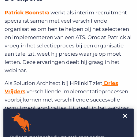
Patrick Boonstra
werkt als interim recruitment
specialist samen met veel verschillende
organisaties om hen te helpen bij het selecteren
en implementeren van een ATS. Omdat Patrick al
vroeg in het selectieproces bij een organisatie
aan tafel zit, weet hij precies waar je op moet
letten. Deze ervaringen deelt hij graag in het
webinar.
Als Solution Architect bij HRlinkiT ziet
Dries
Vrijders
verschillende implementatieprocessen
voorbijkomen met verschillende succesvolle
recruitment applicaties. Hij deelt in het webinar
graag waar je op moet letten tijdens een
selectieproces met oog op de doelstellingen van
de organisatie.
Bullhorn maakt gebruik van cookies en andere