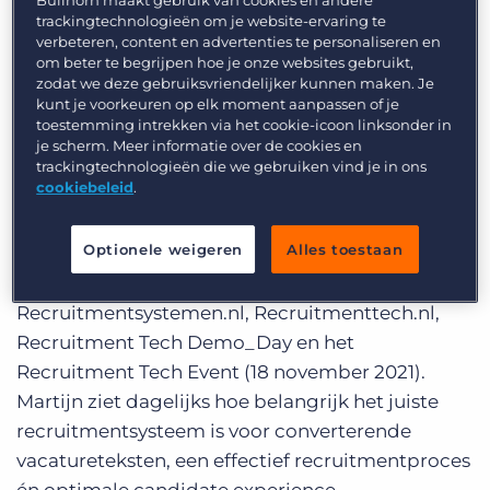
trackingtechnologieën om je website-ervaring te
Account Executive
Mark Benschop
is continu in
verbeteren, content en advertenties te personaliseren en
gesprek met veel verschillende
om beter te begrijpen hoe je onze websites gebruikt,
zodat we deze gebruiksvriendelijker kunnen maken. Je
recruitmentbureaus over hun bestaande
kunt je voorkeuren op elk moment aanpassen of je
processen in hun huidige IT-landschap en
toestemming intrekken via het cookie-icoon linksonder in
je scherm. Meer informatie over de cookies en
adviseert graag over optimalisatie om de
trackingtechnologieën die we gebruiken vind je in ons
toekomstplannen te kunnen behalen. In het
cookiebeleid
.
webinar zal hij o.a. vertellen welke lessen hij
daaruit heeft getrokken.
Optionele weigeren
Alles toestaan
Martijn Hemminga
is oprichter van
Recruitmentsystemen.nl, Recruitmenttech.nl,
Recruitment Tech Demo_Day en het
Recruitment Tech Event (18 november 2021).
Martijn ziet dagelijks hoe belangrijk het juiste
recruitmentsysteem is voor converterende
vacatureteksten, een effectief recruitmentproces