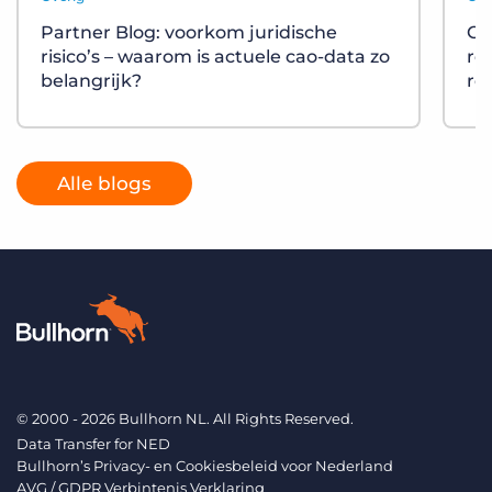
Partner Blog: voorkom juridische
On
risico’s – waarom is actuele cao-data zo
re
belangrijk?
re
Alle blogs
© 2000 - 2026 Bullhorn NL. All Rights Reserved.
Data Transfer for NED
Bullhorn’s Privacy- en Cookiesbeleid voor Nederland
AVG / GDPR Verbintenis Verklaring