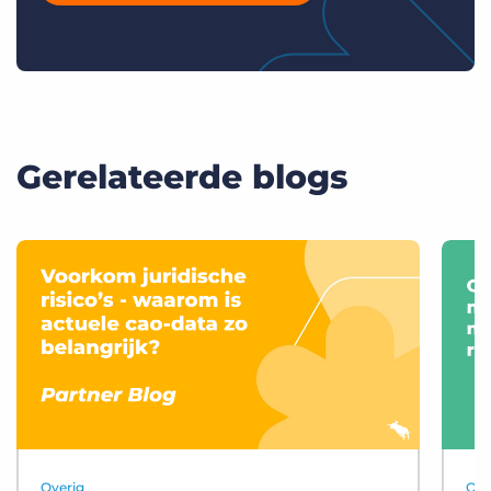
Gerelateerde blogs
Overig
Ove