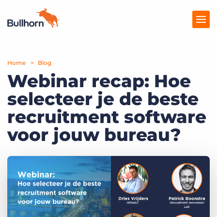
Home
Producten
Blog
Webinar recap: Hoe
Prijzen
selecteer je de beste
Kennisbank
recruitment software
Marketplace
voor jouw bureau?
Over Ons