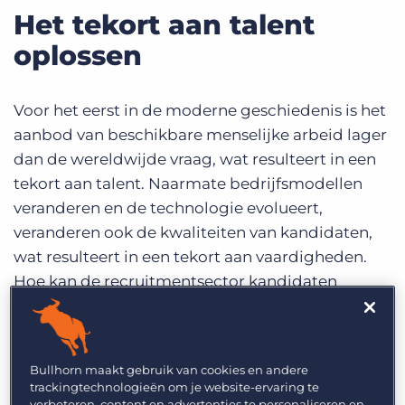
Het tekort aan talent
oplossen
Voor het eerst in de moderne geschiedenis is het
aanbod van beschikbare menselijke arbeid lager
dan de wereldwijde vraag, wat resulteert in een
tekort aan talent. Naarmate bedrijfsmodellen
veranderen en de technologie evolueert,
veranderen ook de kwaliteiten van kandidaten,
wat resulteert in een tekort aan vaardigheden.
Hoe kan de recruitmentsector kandidaten
vinden om deze openstaande vacatures te
vervullen? Het antwoord is reskilling: neem
kandidaten die de aanleg hebben om te
Bullhorn maakt gebruik van cookies en andere
veranderen en investeer in scholing om hen uit te
trackingtechnologieën om je website-ervaring te
rusten met de vaardigheden die nodig zijn voor
verbeteren, content en advertenties te personaliseren en