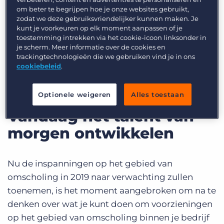
om beter te begrijpen hoe je onze websites gebruikt,
de banen van de toekomst.
zodat we deze gebruiksvriendelijker kunnen maken. Je
kunt je voorkeuren op elk moment aanpassen of je
toestemming intrekken via het cookie-icoon linksonder in
je scherm. Meer informatie over de cookies en
trackingtechnologieën die we gebruiken vind je in ons
Lees meer
cookiebeleid
.
Optionele weigeren
Alles toestaan
Vandaag het talent van
morgen ontwikkelen
Nu de inspanningen op het gebied van
omscholing in 2019 naar verwachting zullen
toenemen, is het moment aangebroken om na te
denken over wat je kunt doen om voorzieningen
op het gebied van omscholing binnen je bedrijf