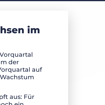
chsen im
 Vorquartal
um der
Vorquartal auf
en Wachstum
ft aus: Für
noch ein