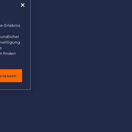
e-Erlebnis
eundlicher
inwilligung
e
n finden
zulassen