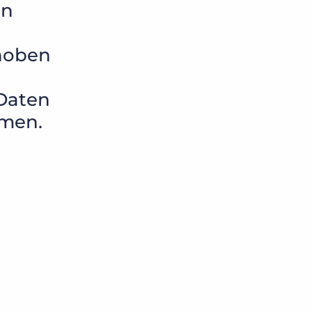
on
rhoben
 Daten
hmen.