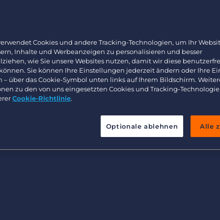
Arbeitnehmerüberlassung und Interimslösungen
Bullhorn Learning
ftlich unruhige Zeiten zu
Healthcare
ich das in der aktuellen
Ressourcen für Entwickler
Executive search
n Umsätzen wider?
verwendet Cookies und andere Tracking-Technologien, um Ihr Websit
sern, Inhalte und Werbeanzeigen zu personalisieren und besser
e im aktuellen
lziehen, wie Sie unsere Websites nutzen, damit wir diese benutzerfr
 können. Sie können Ihre Einstellungen jederzeit ändern oder Ihre E
arbeit, unserem
n – über das Cookie-Symbol unten links auf Ihrem Bildschirm. Weiter
t mit Lünendonk & Hosenfelder
onen zu den von uns eingesetzten Cookies und Tracking-Technologie
erer
Cookie-Richtlinie
.
Optionale ablehnen
Alle 
n