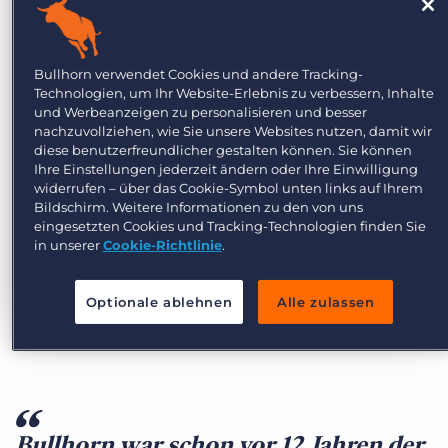
Duo bereits und damit einhergehend eine
ganz klare Vorstellung, wie die perfekte
Software für HiPo aussehen sollte. „Wir sind
Bullhorn verwendet Cookies und andere Tracking-
in einem absoluten Nischen-Segment
Technologien, um Ihr Website-Erlebnis zu verbessern, Inhalte
und Werbeanzeigen zu personalisieren und besser
unterwegs, dafür brauchen wir auch
nachzuvollziehen, wie Sie unsere Websites nutzen, damit wir
individuelle Tools. Bei Bullhorn sind wir
diese benutzerfreundlicher gestalten können. Sie können
Ihre Einstellungen jederzeit ändern oder Ihre Einwilligung
fündig geworden, weil es customizable ist.
widerrufen – über das Cookie-Symbol unten links auf Ihrem
Sprich wir konnten die angebotene
Bildschirm. Weitere Informationen zu den von uns
Software so verändern, dass es für uns
eingesetzten Cookies und Tracking-Technologien finden Sie
in unserer
Cookie-Richtlinie
.
passt“, ergänzt Brazier.
Optionale ablehnen
Alle zulassen
Bullhorn war schon vor 12 Jahren der