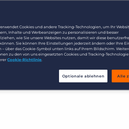
Arbeitnehmerüberlassung und Interimslösungen
Bullhorn Learning
tomatisierung und KI basiert,
Healthcare
siness Development auf das
Ressourcen für Entwickler
Executive search
 und unabhängig von den
verwendet Cookies und andere Tracking-Technologien, um Ihr Websit
sern, Inhalte und Werbeanzeigen zu personalisieren und besser
lgreich sein. Erfahren Sie
lziehen, wie Sie unsere Websites nutzen, damit wir diese benutzerfr
en eBook.
 können. Sie können Ihre Einstellungen jederzeit ändern oder Ihre E
n – über das Cookie-Symbol unten links auf Ihrem Bildschirm. Weiter
onen zu den von uns eingesetzten Cookies und Tracking-Technologie
erer
Cookie-Richtlinie
.
Optionale ablehnen
Alle 