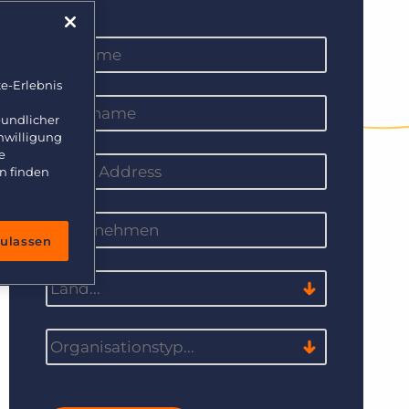
e-Erlebnis
eundlicher
inwilligung
e
n finden
zulassen