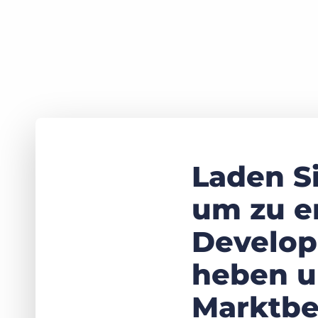
Laden S
um zu er
Develop
heben u
Marktbe