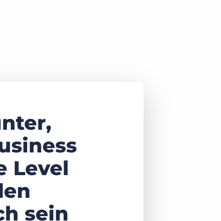
nter,
Business
e Level
den
h sein