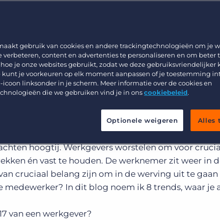
Werving & Selectie
Support
Uitzenden & Detacheren
Bullhorn learning
Zorg
Developer & API Documentatie
maakt gebruik van cookies en andere trackingtechnologieën om je w
e verbeteren, content en advertenties te personaliseren en om beter 
Executive Search
 hoe je onze websites gebruikt, zodat we deze gebruiksvriendelijker
 kunt je voorkeuren op elk moment aanpassen of je toestemming in
-icoon linksonder in je scherm. Meer informatie over de cookies en
echnologieën die we gebruiken vind je in ons
cookiebeleid
.
jven investeren weer volop, grenzen worden verlegd e
aar arbeid stijgt terwijl het aanbod gestaag terugloop
Optionele weigeren
Alles
 merk je aan alles. Op belangrijke domeinen viert e
achten hoogtij. Werkgevers worstelen om voor crucia
trekken én vast te houden. De werknemer zit weer in d
 van cruciaal belang zijn om in de werving uit te gaan
e medewerker? In dit blog noem ik 8 trends, waar je a
17 van een werkgever?