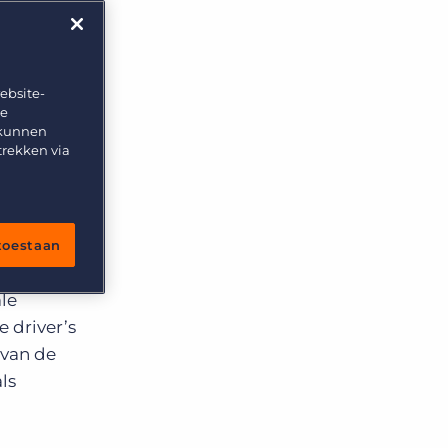
ebsite-
te
 kunnen
trekken via
n nieuwe
t. De
 toestaan
en
le
e driver’s
 van de
ls