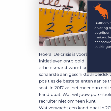
GRID
Kies uit een breed aanbod aan oplossingen om je
bedrijfsresultaat te maximaliseren.
Ontdek wat recruiters vinden van de nieuwste
trends op het gebied van werving en selectie.
Platform
Bullhorn Ventures
Bullhorn Platform
Bullhorn 
Ontdek hoe we de groei in het hele recruitment
ervaring t
technologie ecosysteem versnellen.
Bullhorn Recruitment Cloud
begrijpen
maken. Je
het cookie
trackingt
Hoera. De crisis is voorbij. Bedri
initiatieven ontplooid. De vraag n
arbeidsmarkt wordt krapper en dat
schaarste aan geschikte arbeidskr
posities de beste talenten aan te 
seat. In 2017 zal het meer dan ooit
kandidaat. Wat wil jouw potentiël
recruiter niet omheen kunt.
Wat verwacht een kandidaat in 20