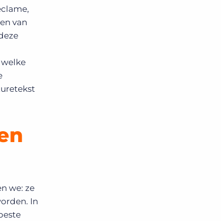
eclame,
len van
 deze
 welke
e
turetekst
den
en we: ze
orden. In
beste