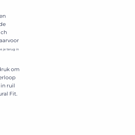
pen
 de
ich
aarvoor
ie je terug in
 druk om
erloop
n ruil
al Fit.