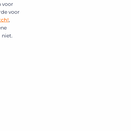
n voor
rde voor
tch!
,
ene
niet.