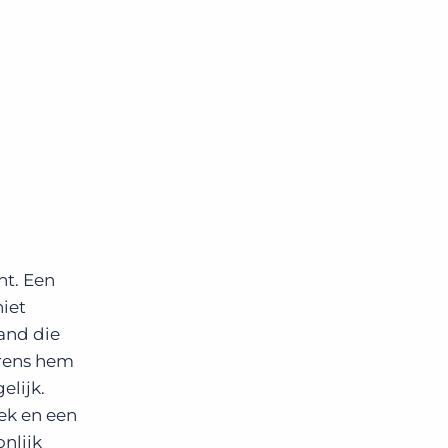
nt. Een
niet
and die
orens hem
elijk.
ek
en een
nlijk