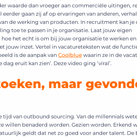
der waarde dan vroeger aan commerciële uitingen, r
l eerder gaan zij af op ervaringen van anderen, verha
van de werking van producten. In recruitment kan je
ing toe te passen in je organisatie. Laat jouw eigen
oe het echt is om bij jouw organisatie te werken en
et jouw inzet. Vertel in vacatureteksten wat de functi
beeld is de aanpak van
Coolblue
waarin ze in de vaca
dag eruit kan zien’. Deze video ging ‘viral’.
f zoeken, maar gevon
e tijd van outbound sourcing. Van de millennials wet
 ze willen benaderd worden. Gezien worden. Erkend w
tuurlijk geldt dat net zo goed voor ander talent. De 