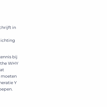
rijft in
lichting
ennis bij
s the WHY
at
e moeten
neratie Y
roepen.