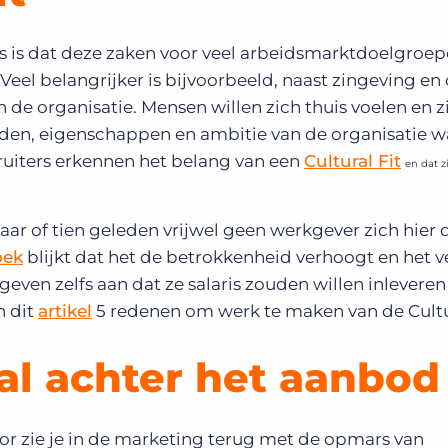
ens is dat deze zaken voor veel arbeidsmarktdoelgroe
eel belangrijker is bijvoorbeeld, naast zingeving en
 de organisatie. Mensen willen zich thuis voelen en z
den, eigenschappen en ambitie van de organisatie w
ruiters erkennen het belang van een
Cultural Fit
en dat z
 jaar of tien geleden vrijwel geen werkgever zich hier
oek
blijkt dat het de betrokkenheid verhoogt en het v
en zelfs aan dat ze salaris zouden willen inleveren i
n dit
artikel
5 redenen om werk te maken van de Cultur
al achter het aanbod
oor zie je in de marketing terug met de opmars van