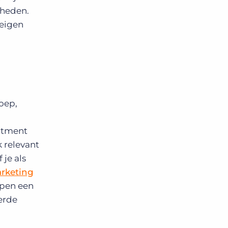
kheden.
 eigen
oep,
itment
 relevant
 je als
rketing
lpen een
erde