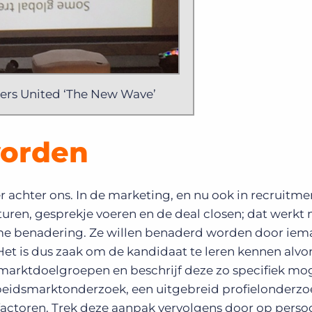
ters United ‘The New Wave’
worden
er achter ons. In de marketing, en nu ook in recruitme
turen, gesprekje voeren en de deal closen; dat werkt 
me benadering. Ze willen benaderd worden door iem
t. Het is dus zaak om de kandidaat te leren kennen alv
smarktdoelgroepen en beschrijf deze zo specifiek mog
arbeidsmarktonderzoek,
een uitgebreid profielonderzo
 factoren. Trek deze aanpak vervolgens door op persoo