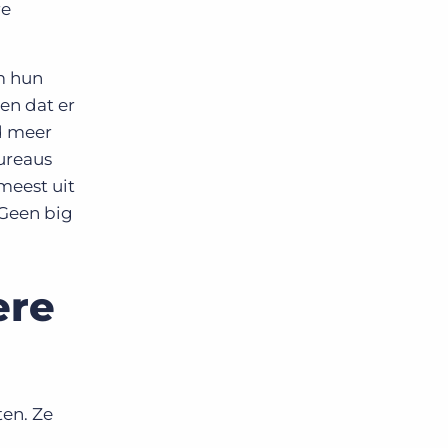
re
m hun
en dat er
jd meer
bureaus
meest uit
 Geen big
ere
en. Ze