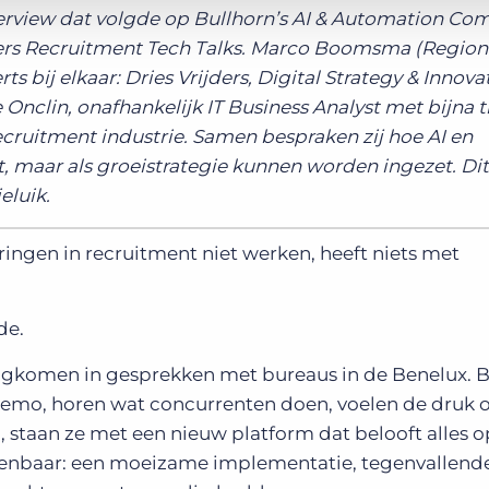
nterview dat volgde op Bullhorn’s AI & Automation C
ners Recruitment Tech Talks. Marco Boomsma (Region
 bij elkaar: Dries Vrijders, Digital Strategy & Innova
 Onclin, onafhankelijk IT Business Analyst met bijna t
Recruitment industrie. Samen bespraken zij hoe AI en
, maar als groeistrategie kunnen worden ingezet. Dit 
eluik.
ringen in recruitment niet werken, heeft niets met
de.
erugkomen in gesprekken met bureaus in de Benelux. 
 demo, horen wat concurrenten doen, voelen de druk 
, staan ze met een nieuw platform dat belooft alles o
erkenbaar: een moeizame implementatie, tegenvallend