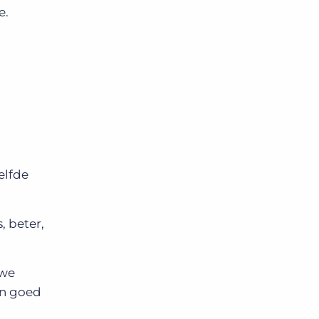
e.
elfde
, beter,
 we
en goed