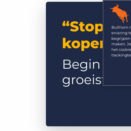
GRID
Kies uit een breed aanbod aan oplossingen om je
bedrijfsresultaat te maximaliseren.
Ontdek wat recruiters vinden van de nieuwste
trends op het gebied van werving en selectie.
Platform
Bullhorn Ventures
Bullhorn Platform
Bullhorn 
Ontdek hoe we de groei in het hele recruitment
ervaring t
technologie ecosysteem versnellen.
Bullhorn Recruitment Cloud
begrijpen
maken. Je
het cookie
trackingt