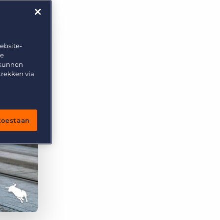
ebsite-
te
 kunnen
trekken via
 toestaan