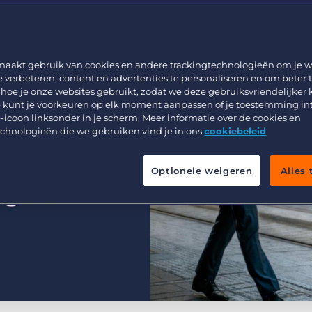
Werving & Selectie
Support
Uitzenden & Detacheren
Bullhorn learning
Zorg
Developer & API Documentatie
maakt gebruik van cookies en andere trackingtechnologieën om je w
e verbeteren, content en advertenties te personaliseren en om beter 
Executive Search
 hoe je onze websites gebruikt, zodat we deze gebruiksvriendelijker
 kunt je voorkeuren op elk moment aanpassen of je toestemming in
-icoon linksonder in je scherm. Meer informatie over de cookies en
echnologieën die we gebruiken vind je in ons
cookiebeleid
.
Optionele weigeren
Alles