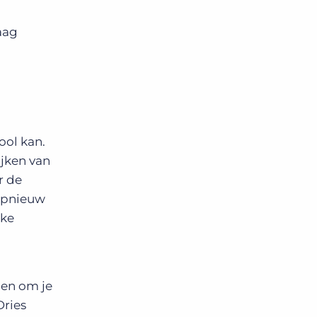
aag
ool kan.
ijken van
r de
 opnieuw
lke
men om je
Dries