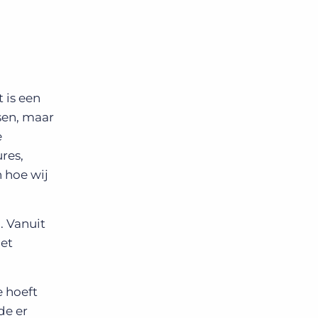
 is een
sen, maar
e
ures,
n hoe wij
. Vanuit
het
e hoeft
de er