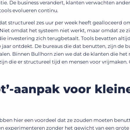
tie. De business verandert, klanten verwachten ande
ools evolueren continu.
at structureel zes uur per week heeft gealloceerd o
. Niet omdat het systeem niet werkt, maar omdat ze zi
die investering zich terugbetaalt. Tools bevatten alti
 jaar ontdekt. De bureaus die dat benutten, zijn de 
halen. Binnen Bullhorn zien we dat de klanten die het 
zijn die er structureel tijd en mensen voor vrijmaken.
t’-aanpak voor klein
bben hier een voordeel dat ze zouden moeten benutt
n experimenteren zonder het gewicht van een grote