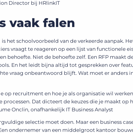
ion Director bij HRlinkIT
 vaak falen
l is het schoolvoorbeeld van de verkeerde aanpak. Het
rs vraagt te reageren op een lijst van functionele ei
n een behoefte. Niet de behoefte zelf. Een RFP maakt d
ools. En het leidt bijna altijd tot gesprekken over feat
 echte vraag onbeantwoord blijft. Wat moet er anders i
ie op recruitment en hoe je als organisatie wil werken
ete processen. Dat dicteert de keuzes die je maakt op 
ume Onclin, onafhankelijk IT Business Analyst
orgvuldige selectie moet doen. Maar een business cas
jn. Een ondernemer van een middelgroot kantoor bouw