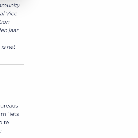
ommunity
al Vice
tion
ien jaar
is het
Bureaus
om “iets
p te
e