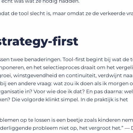
 nu echt was wat ze nodig hadden.
mdat de tool slecht is, maar omdat ze de verkeerde vr
strategy-first
ssen twee benaderingen. Tool-first begint bij wat de t
imponeren, en het selectieproces draait om het vergel
 groei, winstgevendheid en continuïteit, verdwijnt naa
 bij een andere vraag: wat zou ik doen als ik morgen
ganisatie in? Voor wie doe ik dat? En pas daarna: we
en? Die volgorde klinkt simpel. In de praktijk is het
blemen op te lossen is een beetje zoals kinderen ne
nderliggende probleem niet op, het vergroot het.” — 