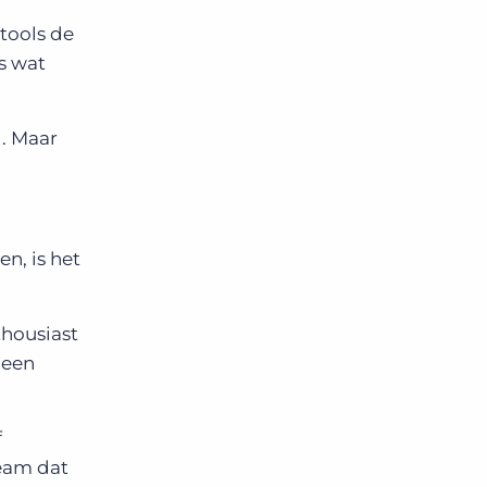
tools de
s wat
l. Maar
n, is het
thousiast
geen
f
team dat