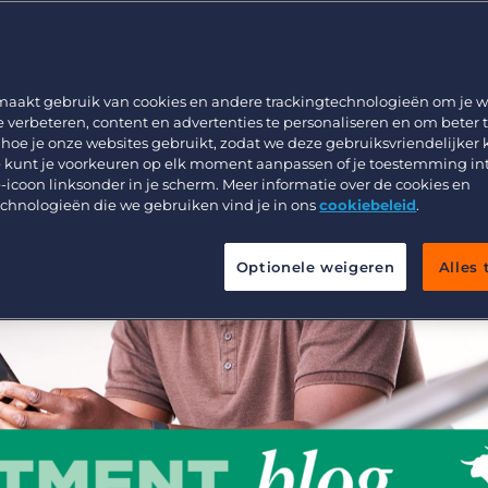
en te realisere
Werving & Selectie
Support
Uitzenden & Detacheren
Bullhorn learning
Zorg
Developer & API Documentatie
maakt gebruik van cookies en andere trackingtechnologieën om je w
e verbeteren, content en advertenties te personaliseren en om beter 
Executive Search
 hoe je onze websites gebruikt, zodat we deze gebruiksvriendelijker
 kunt je voorkeuren op elk moment aanpassen of je toestemming in
-icoon linksonder in je scherm. Meer informatie over de cookies en
echnologieën die we gebruiken vind je in ons
cookiebeleid
.
Optionele weigeren
Alles