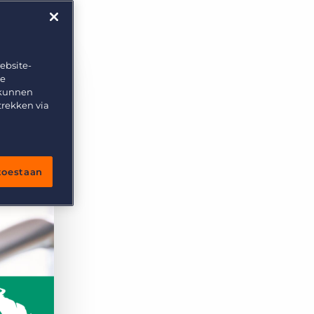
n
ebsite-
te
 kunnen
trekken via
 toestaan