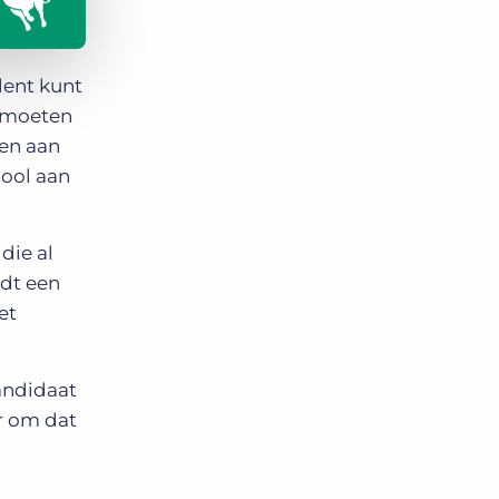
lent kunt
 moeten
en aan
pool aan
die al
rdt een
et
andidaat
r om dat