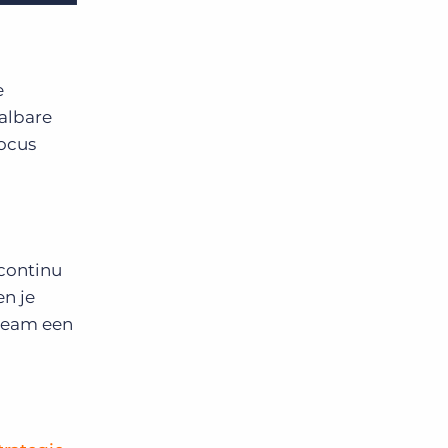
e
albare
focus
 continu
en je
 team een