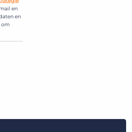
trategie
-mail en
idaten en
n om