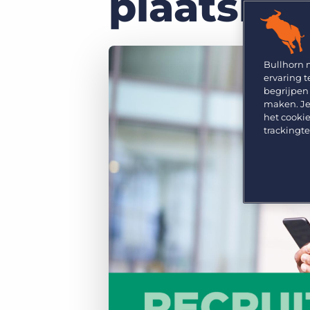
plaatsing
GRID
Kies uit een breed aanbod aan oplossingen om je
bedrijfsresultaat te maximaliseren.
Ontdek wat recruiters vinden van de nieuwste
trends op het gebied van werving en selectie.
Platform
Bullhorn Ventures
Bullhorn Platform
Bullhorn 
Ontdek hoe we de groei in het hele recruitment
ervaring t
technologie ecosysteem versnellen.
Bullhorn Recruitment Cloud
begrijpen
maken. Je
het cookie
trackingt