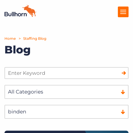
Home
Producten
Staffing Blog
Blog
Prijzen
Kennisbank
Marketplace
Over Ons