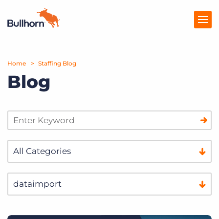
Home
Producten
Staffing Blog
Blog
Prijzen
Kennisbank
Marketplace
Over Ons