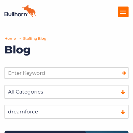
Home
Producten
Staffing Blog
Blog
Prijzen
Kennisbank
Marketplace
Over Ons