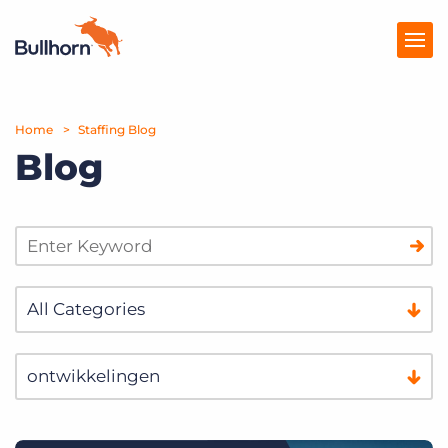
Home
Producten
Staffing Blog
Blog
Prijzen
Kennisbank
Marketplace
Over Ons