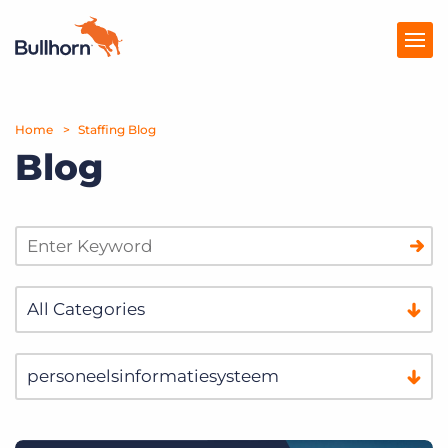
Home
Producten
Staffing Blog
Blog
Prijzen
Kennisbank
Marketplace
Over Ons