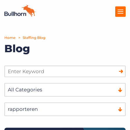
Home
Producten
Staffing Blog
Blog
Prijzen
Kennisbank
Marketplace
Over Ons