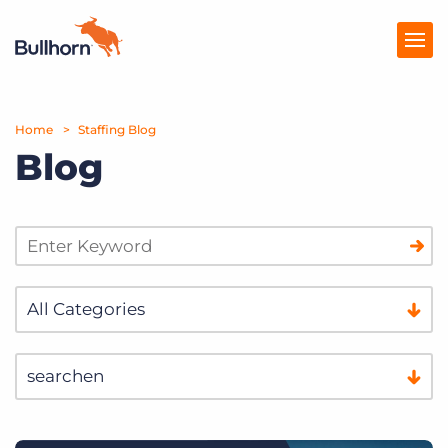
Home
Producten
Staffing Blog
Blog
Prijzen
Kennisbank
Marketplace
Over Ons