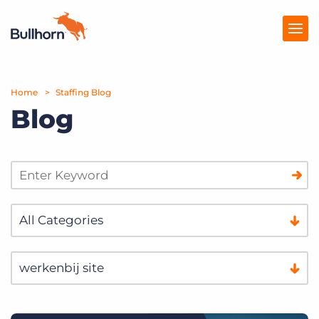
Home
Producten
Staffing Blog
Blog
Prijzen
Kennisbank
Marketplace
Over Ons