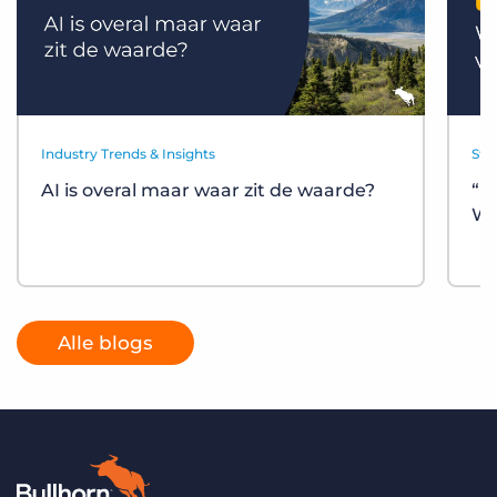
Industry Trends & Insights
Sta
AI is overal maar waar zit de waarde?
“D
Wa
Alle blogs