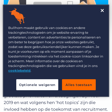
Inloggen
Vraag een demo aan
Bullhorn maakt gebruik van cookies en andere
by Dennis van Dam
okt. 4th, 2018
trackingtechnologieën om je website-ervaring te
verbeteren, content en advertenties te personaliseren en
Category:
Industry Trends & Insights
Staffing & Recruiting
om beter te begrijpen hoe je onze websites gebruikt,
Ben jij werkzaam binnen de recruitmentsector?
zodat we deze gebruiksvriendelijker kunnen maken. Je
kunt je voorkeuren op elk moment aanpassen of je
Vandaag heeft Bullhorn haar jaarlijkse
toestemming intrekken via het cookie-icoon linksonder in
je scherm. Meer informatie over de cookies en
recruitment-enquête gepubliceerd. Ieder jaar
trackingtechnologieën die we gebruiken vind je in ons
vragen we recruitment professionals als jij naar
cookiebeleid
.
wat volgens hen belangrijk gaat worden in het
volgende jaar. De resultaten laten zien hoe je
Optionele weigeren
Alles toestaan
vakgenoten tegen de sector aankijken, wat hun
grootste prioriteiten en uitdagingen zijn voor
2019 en wat volgens hen ‘hot topics’ zijn die
invloed hebben op de toekomst van recruitment.