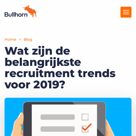
Home
Producten
Blog
Wat zijn de
Prijzen
belangrijkste
Kennisbank
recruitment trends
Marketplace
voor 2019?
Over Ons