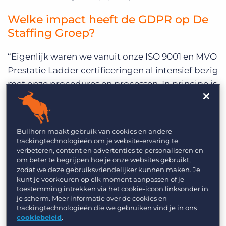
Welke impact heeft de GDPR op De
Staffing Groep?
“Eigenlijk waren we vanuit onze ISO 9001 en MVO
Prestatie Ladder certificeringen al intensief bezig
met onze procedures en processen. In principe is
er dus met de komst van de GDPR niet veel
veranderd, omdat volgens ons Management
Systeem en de al bestaande wetgeving de
Bullhorn maakt gebruik van cookies en andere
privacy van stakeholders al geregeld was. In het
trackingtechnologieën om je website-ervaring te
verbeteren, content en advertenties te personaliseren en
kader van continu verbeteren, heeft DSG in 2017
om beter te begrijpen hoe je onze websites gebruikt,
besloten om de processen en werkwijzen in te
zodat we deze gebruiksvriendelijker kunnen maken. Je
richten conform de ISO 27001 norm. Deze norm
kunt je voorkeuren op elk moment aanpassen of je
toestemming intrekken via het cookie-icoon linksonder in
is primair geënt op security en leent zich
je scherm. Meer informatie over de cookies en
daardoor prima om de GDPR regels aan te
trackingtechnologieën die we gebruiken vind je in ons
cookiebeleid
.
koppelen. Het handboek is dan ook een