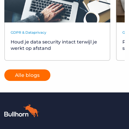
GDPR & Dataprivacy
GDP
Houd je data security intact terwijl je
Po
werkt op afstand
so
Alle blogs