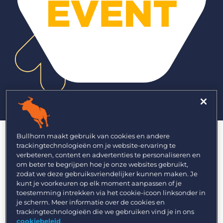
Bullhorn maakt gebruik van cookies en andere
De middag is gevuld met genoeg
trackingtechnologieën om je website-ervaring te
verbeteren, content en advertenties te personaliseren en
netwerkmogelijkheden met collega’s
om beter te begrijpen hoe je onze websites gebruikt,
uit de branche, keynote sessies en je
zodat we deze gebruiksvriendelijker kunnen maken. Je
kunt je voorkeuren op elk moment aanpassen of je
kunt in contact komen met
toestemming intrekken via het cookie-icoon linksonder in
verschillende tech-partners op de
je scherm. Meer informatie over de cookies en
trackingtechnologieën die we gebruiken vind je in ons
Marketplace Square. Bekijk de
cookiebeleid
.