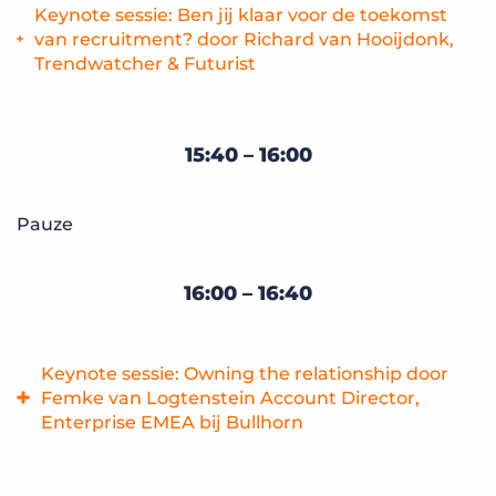
Keynote sessie: Ben jij klaar voor de toekomst
van recruitment? door Richard van Hooijdonk,
Trendwatcher & Futurist
De toekomst van recruitment is spannend. Oude banen
verdwijnen en nieuwe ‘Gig’ banen gaan komen. Mensen
15:40 – 16:00
voor deze nieuwe banen vinden we door de inzet van
kunstmatige intelligentie. En de organisatie van de
toekomst? Hoe ziet die er dan uit? En hoe komen we daar?
Pauze
Trendwatcher & futurist Richard van Hooijdonk neemt je
mee naar een wereld die te mooi is om waar te zijn. Ben jij
er klaar voor?
16:00 – 16:40
Keynote sessie: Owning the relationship door
Femke van Logtenstein Account Director,
Enterprise EMEA bij Bullhorn
De ontwikkelingen binnen de recruitmentbranche gaan in
rap tempo, maar uiteindelijk staat er één thema altijd