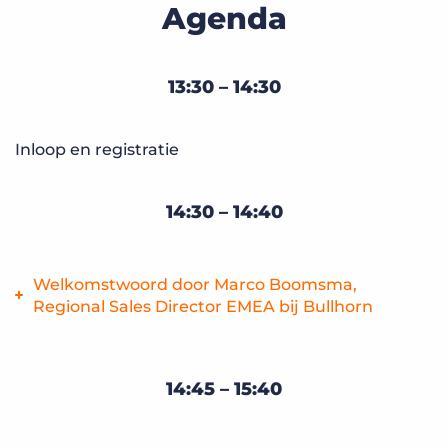
Agenda
13:30 – 14:30
Inloop en registratie
14:30 – 14:40
Welkomstwoord door Marco Boomsma,
Regional Sales Director EMEA bij Bullhorn
Marco Boomsma, Regional Sales Director EMEA heet
iedereen van harte welkom op deze editie van ons Bullhorn
14:45 – 15:40
evenement. Hij zal kort stilstaan bij de agenda van de
middag.