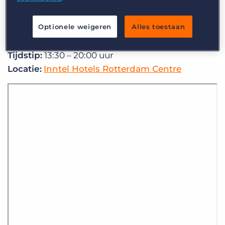
agenda en meld je snel
GRATIS
aan
via het inschrijfformulier.
Optionele weigeren
Alles toestaan
Wanneer:
donderdag 23 maart 2023
Tijdstip:
13:30 – 20:00 uur
Locatie:
Inntel Hotels Rotterdam Centre