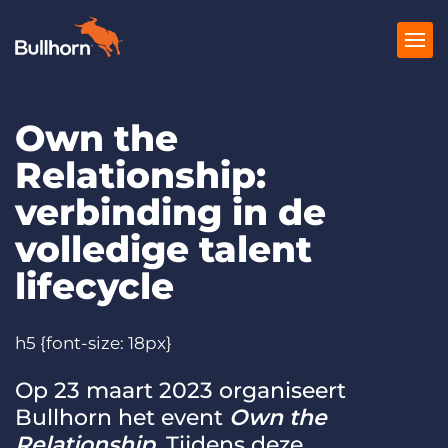
Own the
Producten
Relationship:
Prijzen
verbinding in de
Kennisbank
volledige talent
Marketplace
lifecycle
Over Ons
h5 {font-size: 18px}
Op 23 maart 2023 organiseert
Bullhorn het event
Own the
Relationship
. Tijdens deze