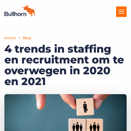
Home
Producten
Blog
4 trends in staffing
Prijzen
en recruitment om te
Kennisbank
overwegen in 2020
Marketplace
en 2021
Over Ons