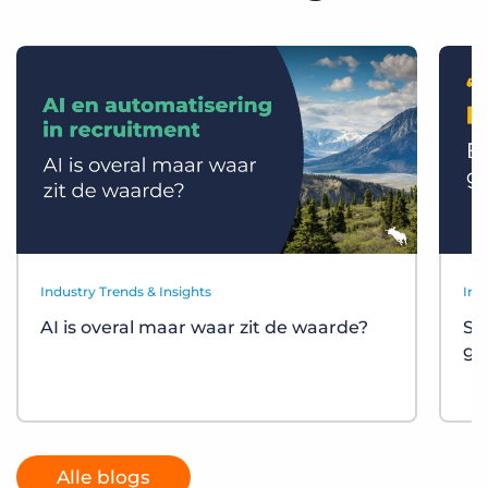
Industry Trends & Insights
Ind
AI is overal maar waar zit de waarde?
St
gr
Alle blogs