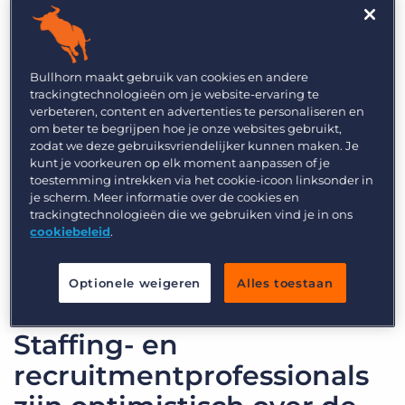
keer. Zijn je prioriteiten en uitdagingen in lijn
met die van je concurrenten? Zie je kansen om je
te onderscheiden van de concurrentie of zijn er
zwakke plekken die je aandacht nodig hebben?
Bullhorn maakt gebruik van cookies en andere
trackingtechnologieën om je website-ervaring te
Dit zijn de trends voor 2021 (en de rest van 2020)
verbeteren, content en advertenties te personaliseren en
om beter te begrijpen hoe je onze websites gebruikt,
die je moet kennen als je beslissingen neemt
zodat we deze gebruiksvriendelijker kunnen maken. Je
over de toekomst van je bedrijf:
kunt je voorkeuren op elk moment aanpassen of je
toestemming intrekken via het cookie-icoon linksonder in
je scherm. Meer informatie over de cookies en
Staffing
– en recruitmentprofessionals zijn
trackingtechnologieën die we gebruiken vind je in ons
optimistisch over de toekomst
cookiebeleid
.
Klanten zijn prioriteit nummer één
Optionele weigeren
Alles toestaan
Werken op afstand is blijvend
Staffing- en
recruitmentprofessionals