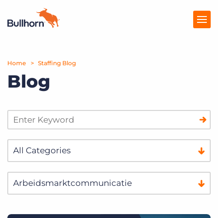
Home
Producten
Staffing Blog
Blog
Prijzen
Kennisbank
Marketplace
Over Ons