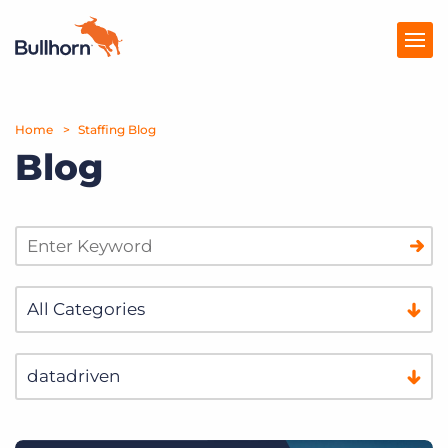
Home
Producten
Staffing Blog
Blog
Prijzen
Kennisbank
Marketplace
Over Ons