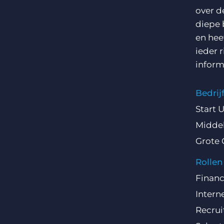
over d
diepe 
en hee
ieder 
inform
Bedri
Start 
Middel
Grote 
Rollen
Finan
Intern
Recru