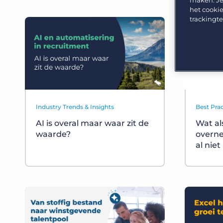
maken. Je
GRID
Kies uit een breed aanbod aan oplossingen om je
het cookie
bedrijfsresultaat te maximaliseren.
Ontdek wat recruiters vinden van de nieuwste
trackingt
trends op het gebied van werving en selectie.
Platform
Bullhorn Ventures
Bullhorn Platform
Ontdek hoe we de groei in het hele recruitment
technologie ecosysteem versnellen.
Bullhorn Recruitment Cloud
Industry Trends & Insights
Best Prac
AI is overal maar waar zit de
Wat al
waarde?
overne
al niet