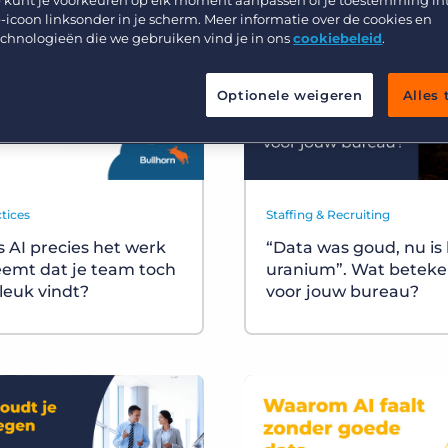
 kunt je voorkeuren op elk moment aanpassen of je toestemming in
Werving & Selectie
Support
-icoon linksonder in je scherm. Meer informatie over de cookies en
echnologieën die we gebruiken vind je in ons
cookiebeleid
.
Uitzenden & Detacheren
Bullhorn learning
Zorg
Developer & API Documentatie
Optionele weigeren
Alles
Executive Search
tices
Staffing & Recruiting
s AI precies het werk
“Data was goud, nu is
emt dat je team toch
uranium”. Wat beteke
 leuk vindt?
voor jouw bureau?