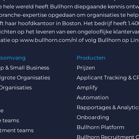
e hele wereld heeft Bullhorn diepgaande kennis ontw
branche-expertise opgedaan om organisaties te helpe
ft haar hoofdkantoor in Boston. Het bedrijf heeft 1.40
richten op het leveren van een ongelooflijke klanterva
atie op
www.bullhorn.com/nl
of volg Bullhorn op
Lin
jfsomvang
Producten
Up & Small Business
Prijzen
grote Organisaties
Applicant Tracking & 
Organisaties
Amplify
Automation
Rapportages & Analytic
ce
Onboarding
e teams
Bullhorn Platform
itment teams
Bullhorn Recruitment 