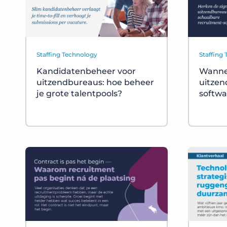
Staffing Technology
Staffing
Kandidatenbeheer voor
Wanne
uitzendbureaus: hoe beheer
uitze
je grote talentpools?
softwa