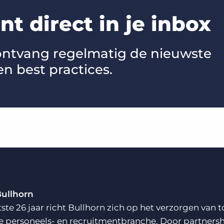
t direct in je inbox
 ontvang regelmatig de nieuwste
en best practices.
Bullhorn
tste 26 jaar richt Bullhorn zich op het verzorgen va
e personeels- en recruitmentbranche. Door partnersh