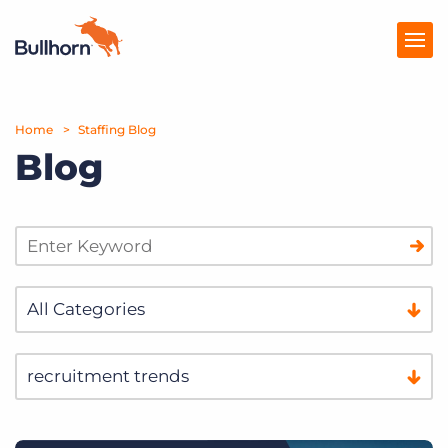
Home
Producten
Staffing Blog
Blog
Prijzen
Kennisbank
Marketplace
Over Ons