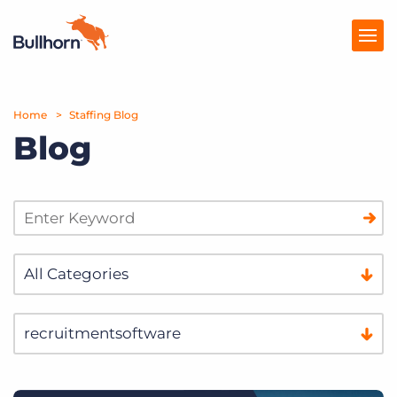
Home
Producten
Staffing Blog
Blog
Prijzen
Kennisbank
Marketplace
Over Ons