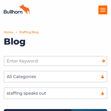
Home
Producten
Staffing Blog
Blog
Prijzen
Kennisbank
Marketplace
Over Ons