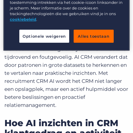
toestemming intrekken via het cookie-icoon linksonder in
mails, opdrachtgeschiedenis, plaatsingen en
je scherm. Meer informatie over de cookies en
voorkeuren. Maar zonder structuur of analyse
trackingtechnologieën die we gebruiken vind je in ons
cookiebeleid
.
blijven die gegevens al snel versnipperd. Veel
teams registreren trouw hun activiteiten, maar
doen er weinig mee.
Optionele weigeren
Alles toestaan
De reden? Handmatige analyse van CRM-data is
tijdrovend en foutgevoelig. AI CRM verandert dat
door patronen in grote datasets te herkennen en
te vertalen naar praktische inzichten. Met
recruitment CRM AI wordt het CRM niet langer
een opslagplek, maar een actief hulpmiddel voor
betere beslissingen en proactief
relatiemanagement.
Hoe AI inzichten in CRM