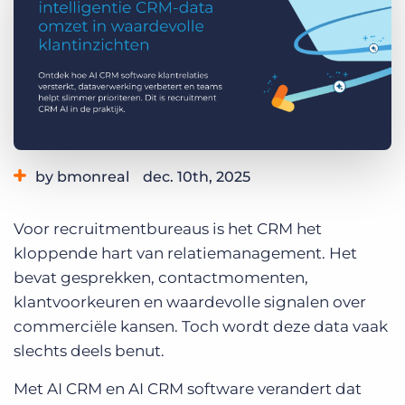
Inloggen
Vraag een demo aan
by bmonreal
dec. 10th, 2025
Category:
Industry Trends & Insights
Staffing Technology
Voor recruitmentbureaus is het CRM het
kloppende hart van relatiemanagement. Het
bevat gesprekken, contactmomenten,
klantvoorkeuren en waardevolle signalen over
commerciële kansen. Toch wordt deze data vaak
slechts deels benut.
Met AI CRM en AI CRM software verandert dat