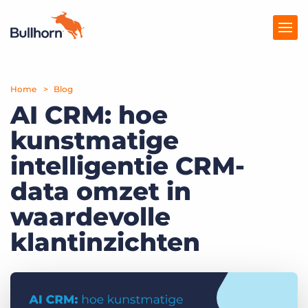
Home
Producten
Blog
AI CRM: hoe
Prijzen
kunstmatige
Kennisbank
intelligentie CRM-
Marketplace
data omzet in
waardevolle
Over Ons
klantinzichten