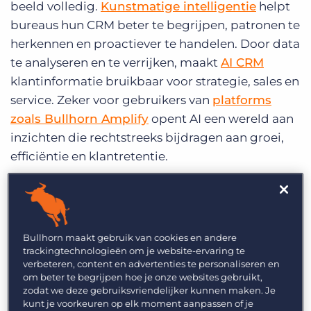
beeld volledig.
Kunstmatige intelligentie
helpt
bureaus hun CRM beter te begrijpen, patronen te
herkennen en proactiever te handelen. Door data
te analyseren en te verrijken, maakt
AI CRM
klantinformatie bruikbaar voor strategie, sales en
service. Zeker voor gebruikers van
platforms
zoals Bullhorn Amplify
opent AI een wereld aan
inzichten die rechtstreeks bijdragen aan groei,
efficiëntie en klantretentie.
Waarom CRM-data vaak
niet optimaal benut
Bullhorn maakt gebruik van cookies en andere
wordt
trackingtechnologieën om je website-ervaring te
verbeteren, content en advertenties te personaliseren en
om beter te begrijpen hoe je onze websites gebruikt,
In elk recruitment CRM staat een schat aan
zodat we deze gebruiksvriendelijker kunnen maken. Je
informatie: notities over klantgesprekken, e-
kunt je voorkeuren op elk moment aanpassen of je