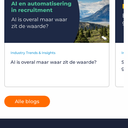
Industry Trends & Insights
Ind
AI is overal maar waar zit de waarde?
St
gr
Alle blogs