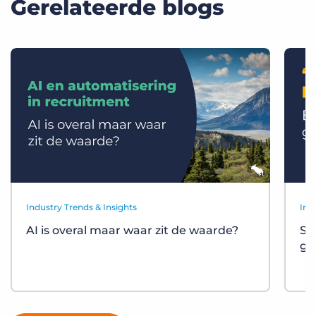
Gerelateerde blogs
Industry Trends & Insights
Ind
AI is overal maar waar zit de waarde?
St
gr