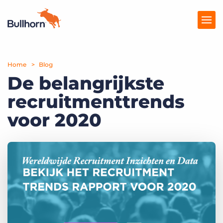
Home
Producten
Blog
De belangrijkste
Prijzen
recruitmenttrends
Kennisbank
voor 2020
Marketplace
Over Ons