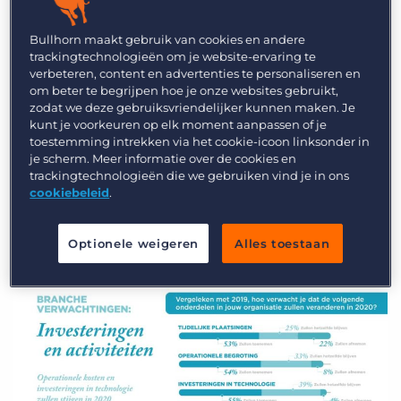
We hebben hier enkele van de belangrijkste
Bullhorn maakt gebruik van cookies en andere
trends en bevindingen van de
GRID-site
bij
trackingtechnologieën om je website-ervaring te
elkaar gezet. Lees hieronder verder voor enkele
verbeteren, content en advertenties te personaliseren en
om beter te begrijpen hoe je onze websites gebruikt,
van de belangrijkste inzichten uit de enquête van
zodat we deze gebruiksvriendelijker kunnen maken. Je
dit jaar.
kunt je voorkeuren op elk moment aanpassen of je
toestemming intrekken via het cookie-icoon linksonder in
je scherm. Meer informatie over de cookies en
Vooruitzichten
trackingtechnologieën die we gebruiken vind je in ons
cookiebeleid
.
recruitmentbranche:
voorzichtig optimisme
Optionele weigeren
Alles toestaan