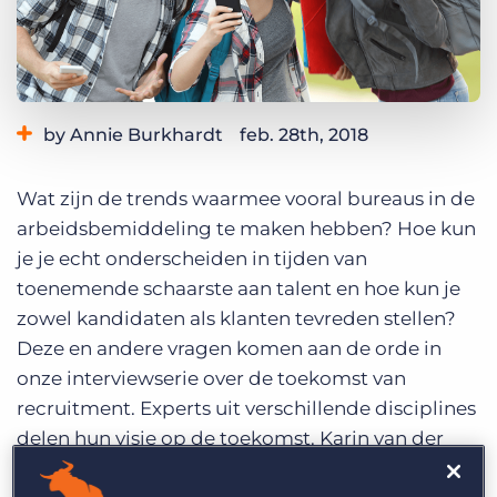
Inloggen
Vraag een demo aan
by Annie Burkhardt
feb. 28th, 2018
Category:
Industry Trends & Insights
Wat zijn de trends waarmee vooral bureaus in de
arbeidsbemiddeling te maken hebben? Hoe kun
je je echt onderscheiden in tijden van
toenemende schaarste aan talent en hoe kun je
zowel kandidaten als klanten tevreden stellen?
Deze en andere vragen komen aan de orde in
onze interviewserie over de toekomst van
recruitment. Experts uit verschillende disciplines
delen hun visie op de toekomst. Karin van der
Gragt is directeur van YoungCapital Duitsland,