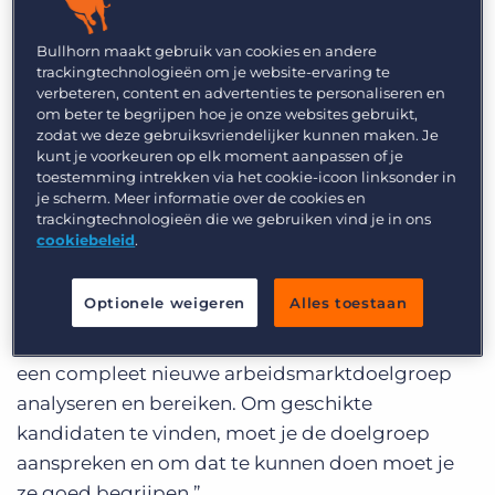
gespecialiseerd in de plaatsing van studenten,
afgestudeerden en jonge professionals. In het
Bullhorn maakt gebruik van cookies en andere
interview deelt ze haar tips om de jongste
trackingtechnologieën om je website-ervaring te
generatie op de arbeidsmarkt te bereiken.
verbeteren, content en advertenties te personaliseren en
om beter te begrijpen hoe je onze websites gebruikt,
zodat we deze gebruiksvriendelijker kunnen maken. Je
Welke onderwerpen staan bovenaan
kunt je voorkeuren op elk moment aanpassen of je
de agenda?
toestemming intrekken via het cookie-icoon linksonder in
je scherm. Meer informatie over de cookies en
trackingtechnologieën die we gebruiken vind je in ons
#1 Generatie Z begrijpen
cookiebeleid
.
“Een nieuwe generatie treedt toe tot de
arbeidsmarkt. Generation Z dwingt ons om onze
Optionele weigeren
Alles toestaan
manier van recruiten te veranderen. We richten
ons niet langer op de millennials, maar moeten
een compleet nieuwe arbeidsmarktdoelgroep
analyseren en bereiken. Om geschikte
kandidaten te vinden, moet je de doelgroep
aanspreken en om dat te kunnen doen moet je
ze goed begrijpen.”