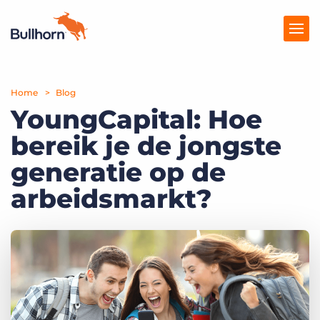
Home
Producten
Blog
YoungCapital: Hoe
Prijzen
bereik je de jongste
Kennisbank
generatie op de
Marketplace
arbeidsmarkt?
Over Ons