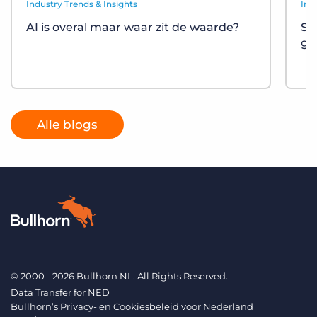
Industry Trends & Insights
Ind
AI is overal maar waar zit de waarde?
St
gr
Alle blogs
© 2000 - 2026 Bullhorn NL. All Rights Reserved.
Data Transfer for NED
Bullhorn’s Privacy- en Cookiesbeleid voor Nederland