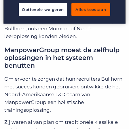
vaardigheden te leren, keek hun leer- en
Optionele weigeren
Alles toestaan
ontwikkelingsteam (L&D) of ze, naast ander
relevant trainingsmateriaal voor de lancering van
Bullhorn, ook een Moment of Need-
leeroplossing konden bieden.
ManpowerGroup moest de zelfhulp
oplossingen in het systeem
benutten
Om ervoor te zorgen dat hun recruiters Bullhorn
met succes konden gebruiken, ontwikkelde het
Noord-Amerikaanse L&D-team van
ManpowerGroup een holistische
trainingsoplossing.
Zij waren al van plan om traditionele klassikale