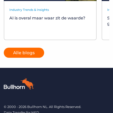
Industry Trends & Insights
Ind
AI is overal maar waar zit de waarde?
St
gr
Alle blogs
© 2000 - 2026 Bullhorn NL. All Rights Reserved.
Data Transfer for NED