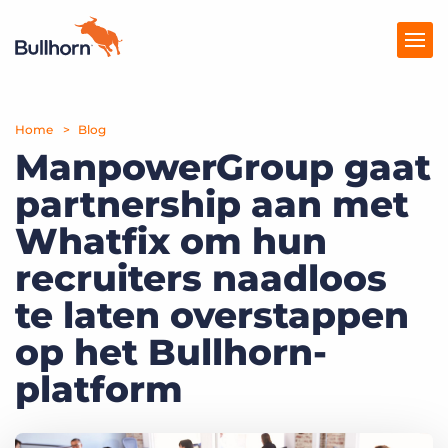
Home
Producten
Blog
ManpowerGroup gaat
Prijzen
partnership aan met
Kennisbank
Whatfix om hun
Marketplace
recruiters naadloos
te laten overstappen
Over Ons
op het Bullhorn-
platform