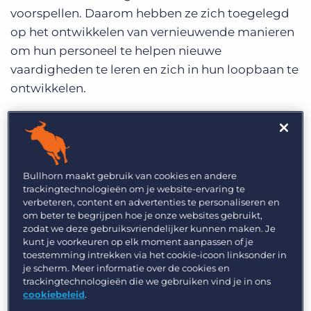
voorspellen. Daarom hebben ze zich toegelegd
op het ontwikkelen van vernieuwende manieren
om hun personeel te helpen nieuwe
vaardigheden te leren en zich in hun loopbaan te
ontwikkelen.
Met de lancering van Bullhorn, hun nieuwe
applicant tracking system (ATS)
, wilde
ManpowerGroup hun recruiters een snelle en
vlotte overgang bieden. Om met succes met
Bullhorn maakt gebruik van cookies en andere
trackingtechnologieën om je website-ervaring te
Bullhorn te werken, hadden de recruiters
verbeteren, content en advertenties te personaliseren en
training nodig voor het documenteren van
om beter te begrijpen hoe je onze websites gebruikt,
zodat we deze gebruiksvriendelijker kunnen maken. Je
relevante gegevens en het begeleiden van
kunt je voorkeuren op elk moment aanpassen of je
kandidaten door het aanwervingsproces (bijv.
toestemming intrekken via het cookie-icoon linksonder in
van sourcing tot plaatsing). In lijn met het
je scherm. Meer informatie over de cookies en
trackingtechnologieën die we gebruiken vind je in ons
creëren van een innovatieve leercultuur en het zo
cookiebeleid
.
eenvoudig mogelijk maken om nieuwe