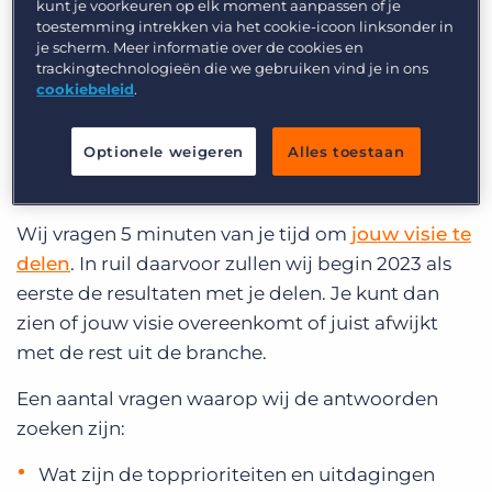
kunt je voorkeuren op elk moment aanpassen of je
recruiters denken over de branche, wat er op de
toestemming intrekken via het cookie-icoon linksonder in
je scherm. Meer informatie over de cookies en
prioriteitenlijst staat, welke uitdagingen zij
trackingtechnologieën die we gebruiken vind je in ons
tegenkomen en hoe zij denken over de toekomst
cookiebeleid
.
van recruitment.
Optionele weigeren
Alles toestaan
Neem deel aan de Recruitment Trends Enquête
voor 2023
Wij vragen 5 minuten van je tijd om
jouw visie te
delen
. In ruil daarvoor zullen wij begin 2023 als
eerste de resultaten met je delen. Je kunt dan
zien of jouw visie overeenkomt of juist afwijkt
met de rest uit de branche.
Een aantal vragen waarop wij de antwoorden
zoeken zijn:
Wat zijn de topprioriteiten en uitdagingen