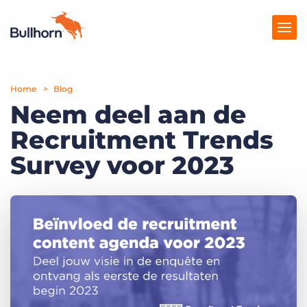
Home
Producten
Blog
Neem deel aan de
Prijzen
Recruitment Trends
Kennisbank
Survey voor 2023
Marketplace
Over Ons