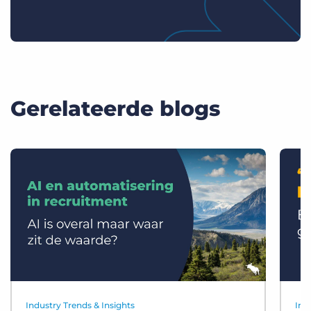
Gerelateerde blogs
Industry Trends & Insights
Ind