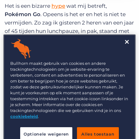
Inloggen
Vraag een demo aan
Het is een bizarre
hype
wat mij betreft,
Pokémon Go
. Opeens is het er en het is niet te
vermijden. Zo zag ik gisteren 2 heren van een jaar
of 45 tijden hun lunchpauze, in pak, staand met
hun mobieltjes voor hun neus naar Pokémons
zoeken. En later op de dag zag ik in dezelfde
buurt, waar waarschijnlijk een Pokémon verstopt
Bullhorn maakt gebruik van cookies en andere
zat, meerdere fietsers continu op hun
trackingtechnologieën om je website-ervaring te
smartphone kijken tijdens het fietsen. Dat kan
verbeteren, content en advertenties te personaliseren en
voor gevaarlijke situaties zorgen, zoals ook al in
om beter te begrijpen hoe je onze websites gebruikt,
zodat we deze gebruiksvriendelijker kunnen maken. Je
het nieuws is geweest. Zelf fietste ik ook opeens
kunt je voorkeuren op elk moment aanpassen of je
aan de verkeerde kant van de weg, omdat ik me
toestemming intrekken via het cookie-icoon linksonder in
je scherm. Meer informatie over de cookies en
zo verbaasde over deze ‘ gamers’ .
trackingtechnologieën die we gebruiken vind je in ons
cookiebeleid
.
Marketingacties
Optionele weigeren
Alles toestaan
Er zijn al B2B
marketingacties
bekend, zoals die