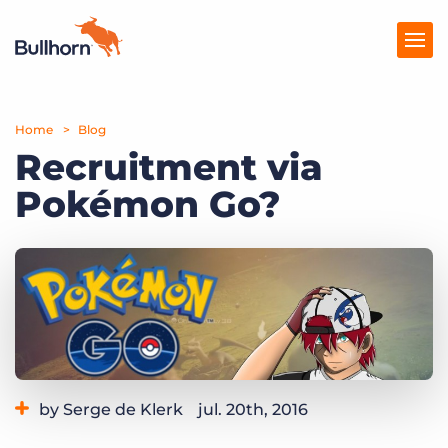
Home
Producten
Blog
Recruitment via
Prijzen
Pokémon Go?
Kennisbank
Marketplace
Over Ons
by Serge de Klerk
jul. 20th, 2016
Category:
Industry Trends & Insights