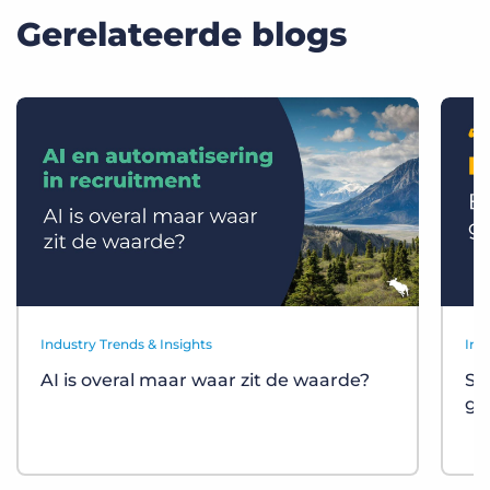
Gerelateerde blogs
Industry Trends & Insights
Ind
AI is overal maar waar zit de waarde?
St
gr