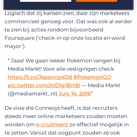
van Media Markt, die inspelen op deze hype.
Logisch dat zij kansen zien, daar zijn marketeers
commercieel genoeg voor. Dat was ook al eerder
te zien bij acties rondom bijvoorbeeld
Foursquare (‘check-in op onze locatie en word
mayor’).
Jaaa! We gaan lekker Pokémon vangen bij
Media Markt! Voor alle vestigingen check
https://t.co/Jkpsnnz4Dd
#PokemonGO
pic.twitter.com/mD1g18Yr8l
— Media Markt
(@mediamarkt_nl)
July 14, 2016
De visie die Connexys heeft, is dat recruiters
steeds meer online marketeers zouden moeten
worden om
e-cruitment
zo effectief mogelijk in
te zetten. Vanuit dat oogpunt zouden ze ook