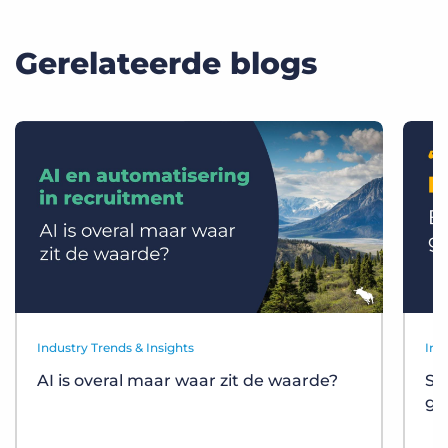
Gerelateerde blogs
Industry Trends & Insights
Ind
AI is overal maar waar zit de waarde?
St
gr