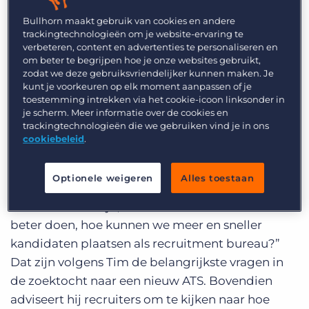
Bullhorn Connexys recruitmentsoftware op al
Bullhorn maakt gebruik van cookies en andere
deze ontwikkelingen voorbereid is.
trackingtechnologieën om je website-ervaring te
verbeteren, content en advertenties te personaliseren en
1. Welke 3 belangrijkste tips heb jij
om beter te begrijpen hoe je onze websites gebruikt,
zodat we deze gebruiksvriendelijker kunnen maken. Je
voor recruiters die zoeken naar een
kunt je voorkeuren op elk moment aanpassen of je
nieuw ATS?
toestemming intrekken via het cookie-icoon linksonder in
je scherm. Meer informatie over de cookies en
trackingtechnologieën die we gebruiken vind je in ons
Tim raadt aan om je niet blind te staren op de
cookiebeleid
.
kosten van een nieuw
recruitmentsysteem
. Kijk
eerder naar wat een nieuw ATS je kan opleveren.
Optionele weigeren
Alles toestaan
“Hoe kunnen we met behulp van een modern
ATS efficiënter zijn, hoe kunnen we ons werk
beter doen, hoe kunnen we meer en sneller
kandidaten plaatsen als recruitment bureau?”
Dat zijn volgens Tim de belangrijkste vragen in
de zoektocht naar een nieuw ATS. Bovendien
adviseert hij recruiters om te kijken naar hoe