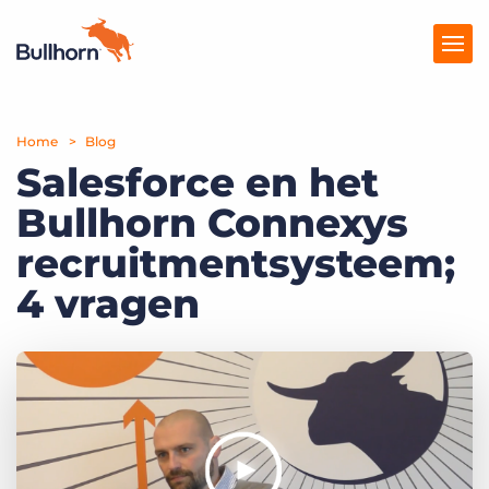
Home
Producten
Blog
Salesforce en het
Prijzen
Bullhorn Connexys
Kennisbank
recruitmentsysteem;
Marketplace
4 vragen
Over Ons