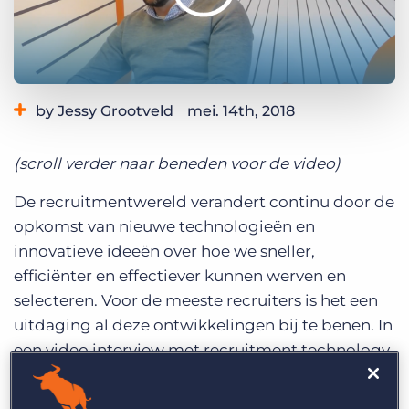
Inloggen
Vraag een demo aan
by Jessy Grootveld
mei. 14th, 2018
Category:
Bullhorn for Salesforce
Industry Trends & Insights
(scroll verder naar beneden voor de video)
De recruitmentwereld verandert continu door de
opkomst van nieuwe technologieën en
innovatieve ideeën over hoe we sneller,
efficiënter en effectiever kunnen werven en
selecteren. Voor de meeste recruiters is het een
uitdaging al deze ontwikkelingen bij te benen. In
een video interview met recruitment technology
expert Tim van Hattem vroegen we hem naar zijn
visie op de toekomst van recruitment en hoe de