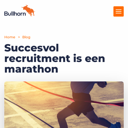
Home
Producten
Blog
Succesvol
Prijzen
recruitment is een
Kennisbank
marathon
Marketplace
Over Ons