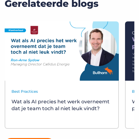
Gerelateerde blogs
Best Practices
Bes
Wat als AI precies het werk overneemt
Wa
dat je team toch al niet leuk vindt?
pl