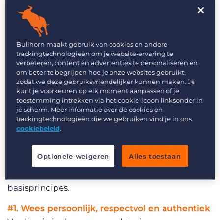
branche heb je veel trends voorbij
zien komen Wat is jouw persoonlijke
top 3 trends in recruitment?
Bullhorn maakt gebruik van cookies en andere
trackingtechnologieën om je website-ervaring te
“Mijn top 3 bestaat eigenlijk
verbeteren, content en advertenties te personaliseren en
niet uit trends, maar juist uit
om beter te begrijpen hoe je onze websites gebruikt,
evergreens. Laten we eerst
zodat we deze gebruiksvriendelijker kunnen maken. Je
kunt je voorkeuren op elk moment aanpassen of je
de basis op orde hebben,
toestemming intrekken via het cookie-icoon linksonder in
voordat we onze peilen
je scherm. Meer informatie over de cookies en
trackingtechnologieën die we gebruiken vind je in ons
richten op allerlei flitsende
cookiebeleid
.
nieuwe technologieën,
platformen
en hacks.
Juist als je dagelijks met recruitment bezig bent,
Optionele weigeren
Alles toestaan
verval je snel in routine. In dit geval is het goed
weer eens terug te denken aan een paar
basisprincipes.
#1. Wees persoonlijk, respectvol en authentiek