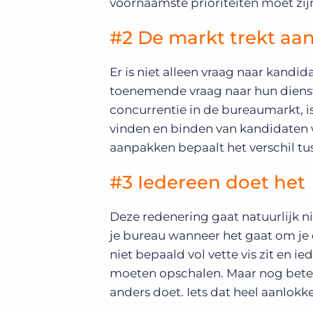
voornaamste prioriteiten moet zijn 
#2 De markt trekt aa
Er is niet alleen vraag naar kandi
toenemende vraag naar hun diens
concurrentie in de bureaumarkt, is
vinden en binden van kandidaten w
aanpakken bepaalt het verschil t
#3 Iedereen doet het
Deze redenering gaat natuurlijk n
je bureau wanneer het gaat om je c
niet bepaald vol vette vis zit en i
moeten opschalen. Maar nog beter z
anders doet. Iets dat heel aanlokkel