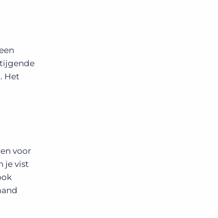
 een
tijgende
. Het
gen voor
je vist
ook
emand