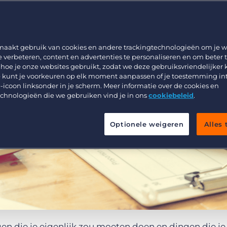
Werving & Selectie
Support
Uitzenden & Detacheren
Bullhorn learning
Zorg
Developer & API Documentatie
maakt gebruik van cookies en andere trackingtechnologieën om je w
e verbeteren, content en advertenties te personaliseren en om beter 
Executive Search
 hoe je onze websites gebruikt, zodat we deze gebruiksvriendelijker
 kunt je voorkeuren op elk moment aanpassen of je toestemming in
-icoon linksonder in je scherm. Meer informatie over de cookies en
echnologieën die we gebruiken vind je in ons
cookiebeleid
.
Optionele weigeren
Alles
ngen die je eigenlijk zou moeten doen en dingen die je