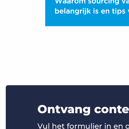
Ontvang conten
Vul het formulier in en