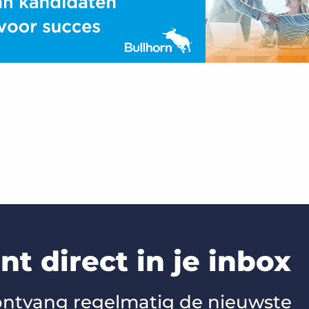
t direct in je inbox
 ontvang regelmatig de nieuwste