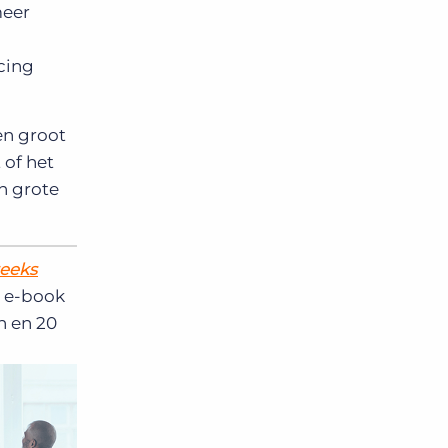
meer
cing
en groot
 of het
n grote
reeks
it e-book
n en 20