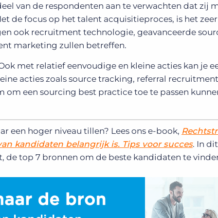
deel van de respondenten aan te verwachten dat zij 
Met de focus op het
talent acquisitieproces, is het zeer
ngen ook recruitment technologie, geavanceerde sour
ent marketing zullen betreffen.
 Ook met relatief eenvoudige en kleine acties kan je e
leine acties zoals source tracking, referral recruitment
m om een sourcing best practice toe te passen kunne
ar een hoger niveau tillen? Lees ons e-book,
Rechtst
n kandidaten belangrijk is. Tips voor succes
. In d
t, de top 7 bronnen om de beste kandidaten te vinde