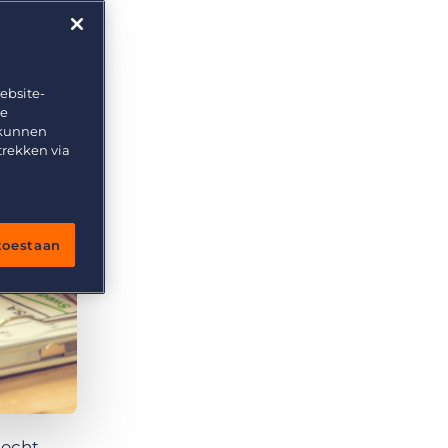
ebsite-
te
 kunnen
trekken via
 toestaan
 echt