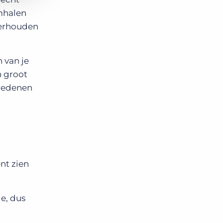
mhalen
eerhouden
 van je
n groot
 redenen
nt zien
e, dus