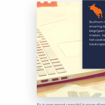
GRID
Kies uit een breed aanbod aan oplossingen om je
bedrijfsresultaat te maximaliseren.
Ontdek wat recruiters vinden van de nieuwste
trends op het gebied van werving en selectie.
Platform
Bullhorn Ventures
Bullhorn Platform
Bullhorn 
Ontdek hoe we de groei in het hele recruitment
ervaring t
technologie ecosysteem versnellen.
Bullhorn Recruitment Cloud
begrijpen
maken. Je
het cookie
trackingt
Er is een groot verschil tussen di