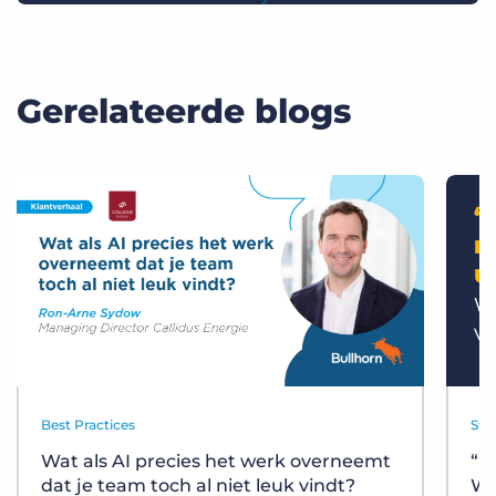
Gerelateerde blogs
Best Practices
Sta
Wat als AI precies het werk overneemt
“D
dat je team toch al niet leuk vindt?
Wa