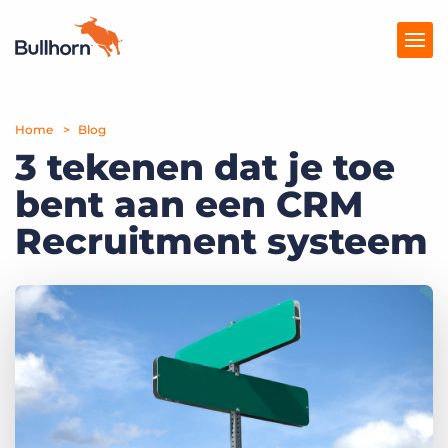
Home
Producten
Blog
3 tekenen dat je toe
Prijzen
bent aan een CRM
Kennisbank
Recruitment systeem
Marketplace
Over Ons