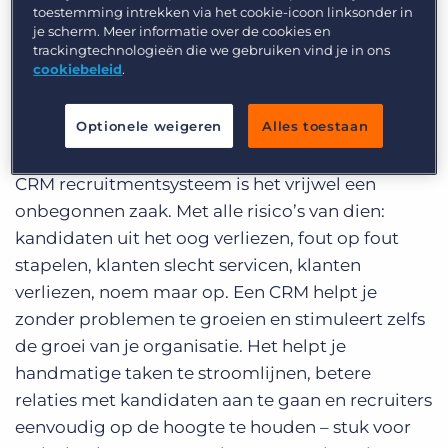
toestemming intrekken via het cookie-icoon linksonder in
business en bovendien je bedrijf laat groeien.
je scherm. Meer informatie over de cookies en
Eigenlijk kan geen bureau zonder een goed CRM.
trackingtechnologieën die we gebruiken vind je in ons
cookiebeleid
.
En hoe groter je wordt, hoe meer kandidaten en
klanten je hebt, des te complexer wordt je
Optionele weigeren
Alles toestaan
database. Kandidaten en klanten volgen,
managen, communiceren, monitoren; zonder
CRM recruitmentsysteem is het vrijwel een
onbegonnen zaak. Met alle risico’s van dien:
kandidaten uit het oog verliezen, fout op fout
stapelen, klanten slecht servicen, klanten
verliezen, noem maar op. Een CRM helpt je
zonder problemen te groeien en stimuleert zelfs
de groei van je organisatie. Het helpt je
handmatige taken te stroomlijnen, betere
relaties met kandidaten aan te gaan en recruiters
eenvoudig op de hoogte te houden – stuk voor